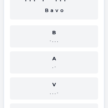
B
a
v
o
B
-...
A
.-
V
...-