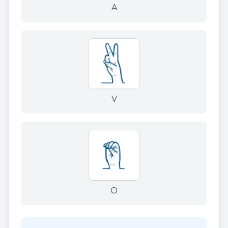
A
V
O