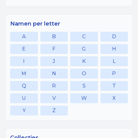
Namen per letter
A
B
C
D
E
F
G
H
I
J
K
L
M
N
O
P
Q
R
S
T
U
V
W
X
Y
Z
Collecties