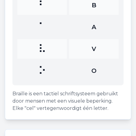
⠃
B
⠁
A
⠧
V
⠕
O
Braille is een tactiel schriftsysteem gebruikt
door mensen met een visuele beperking.
Elke "cel" vertegenwoordigt één letter.