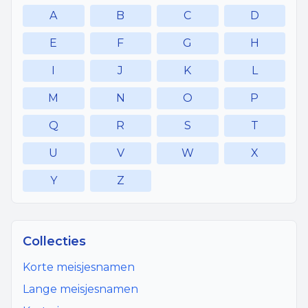
A
B
C
D
E
F
G
H
I
J
K
L
M
N
O
P
Q
R
S
T
U
V
W
X
Y
Z
Collecties
Korte meisjesnamen
Lange meisjesnamen