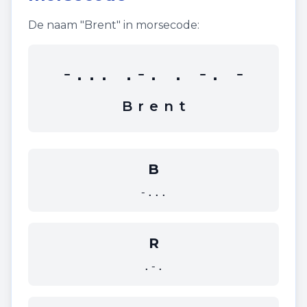
De naam "
Brent
" in morsecode:
-... .-. . -. -
B
r
e
n
t
B
-...
R
.-.