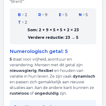
"
Brent
":
B
=
2
R
=
9
E
=
5
N
=
5
T
=
2
Som:
2 + 9 + 5 + 5 + 2
=
23
Verdere reductie:
23 → 5
Numerologisch getal:
5
5
staat voor
vrijheid
,
avontuur
en
verandering
. Mensen met dit getal zijn
nieuwsgierig
,
flexibel
en houden van
variatie in hun leven. Ze zijn vaak
dynamisch
en passen zich gemakkelijk aan nieuwe
situaties aan. Aan de andere kant kunnen ze
rusteloos
of
ongeduldig
zijn.