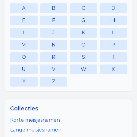
A
B
C
D
E
F
G
H
I
J
K
L
M
N
O
P
Q
R
S
T
U
V
W
X
Y
Z
Collecties
Korte meisjesnamen
Lange meisjesnamen