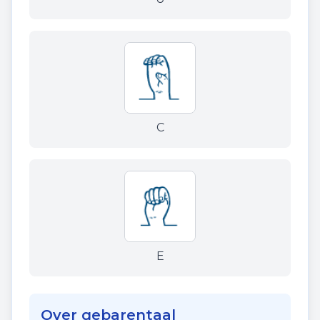
C
E
Over gebarentaal