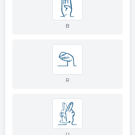
B
R
U