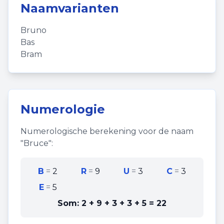
Naamvarianten
Bruno
Bas
Bram
Numerologie
Numerologische berekening voor de naam
"
Bruce
":
B
=
2
R
=
9
U
=
3
C
=
3
E
=
5
Som:
2 + 9 + 3 + 3 + 5
=
22