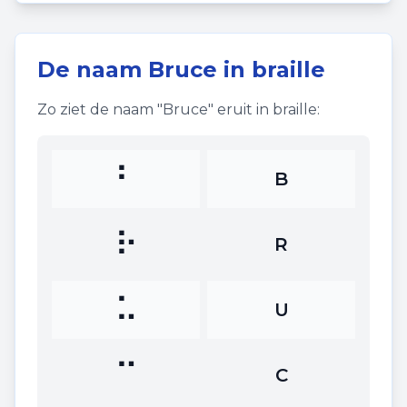
De naam
Bruce
in braille
Zo ziet de naam "
Bruce
" eruit in braille:
⠃
B
⠗
R
⠥
U
⠉
C