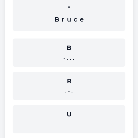
.
B
r
u
c
e
B
-...
R
.-.
U
..-