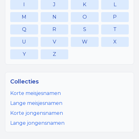
I
J
K
L
M
N
O
P
Q
R
S
T
U
V
W
X
Y
Z
Collecties
Korte meisjesnamen
Lange meisjesnamen
Korte jongensnamen
Lange jongensnamen