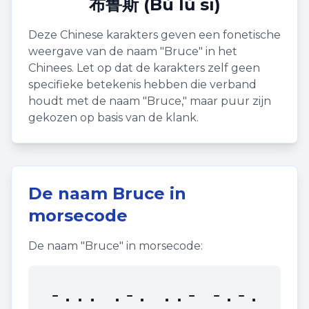
布鲁斯 (Bù lǔ sī)
Deze Chinese karakters geven een fonetische
weergave van de naam "
Bruce
" in het
Chinees. Let op dat de karakters zelf geen
specifieke betekenis hebben die verband
houdt met de naam "
Bruce
," maar puur zijn
gekozen op basis van de klank.
De naam
Bruce
in
morsecode
De naam "
Bruce
" in morsecode:
-... .-. ..- -.-.