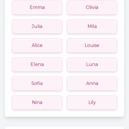
Emma
Olivia
Julia
Mila
Alice
Louise
Elena
Luna
Sofia
Anna
Nina
Lily