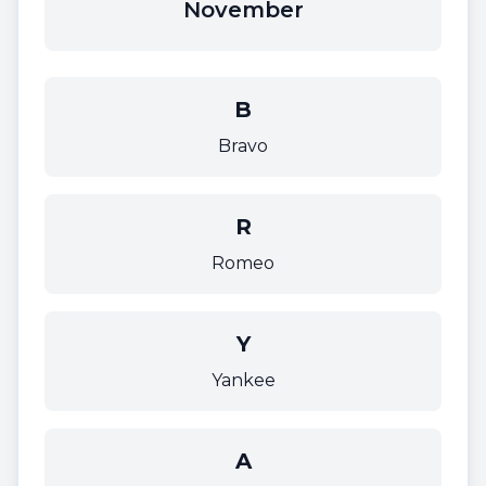
November
B
Bravo
R
Romeo
Y
Yankee
A