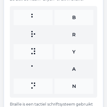
⠃
B
⠗
R
⠽
Y
⠁
A
⠝
N
Braille is een tactiel schriftsysteem gebruikt