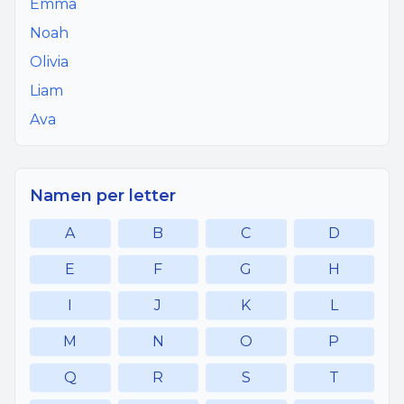
Emma
Noah
Olivia
Liam
Ava
Namen per letter
A
B
C
D
E
F
G
H
I
J
K
L
M
N
O
P
Q
R
S
T