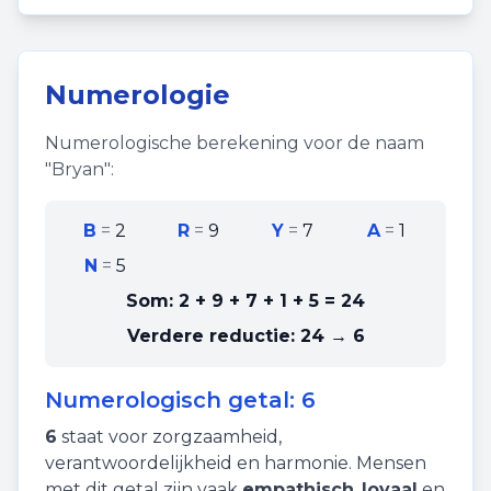
Numerologie
Numerologische berekening voor de naam
"
Bryan
":
B
=
2
R
=
9
Y
=
7
A
=
1
N
=
5
Som:
2 + 9 + 7 + 1 + 5
=
24
Verdere reductie:
24 → 6
Numerologisch getal:
6
6
staat voor
zorgzaamheid
,
verantwoordelijkheid
en
harmonie
. Mensen
met dit getal zijn vaak
empathisch
,
loyaal
en