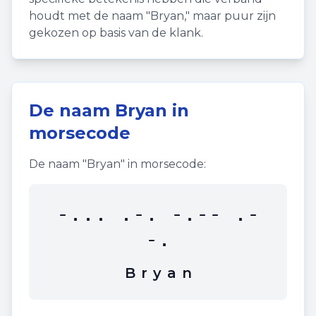
houdt met de naam "
Bryan
," maar puur zijn
gekozen op basis van de klank.
De naam
Bryan
in
morsecode
De naam "
Bryan
" in morsecode:
-... .-. -.-- .-
-.
B
r
y
a
n