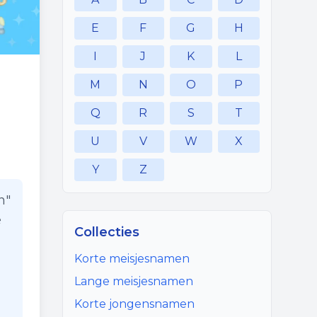
E
F
G
H
I
J
K
L
M
N
O
P
Q
R
S
T
U
V
W
X
Y
Z
n"
e
Collecties
Korte meisjesnamen
Lange meisjesnamen
Korte jongensnamen