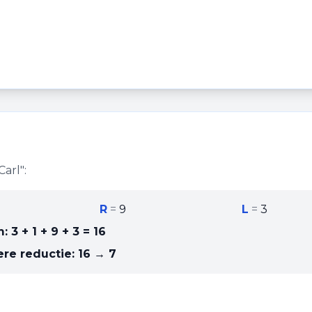
Carl
":
R
=
9
L
=
3
m:
3 + 1 + 9 + 3
=
16
re reductie:
16 → 7