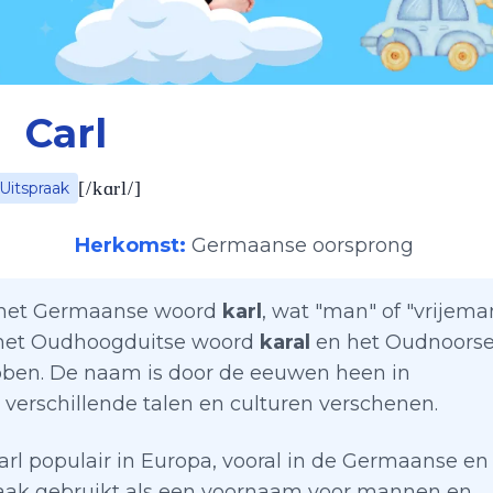
Carl
[
/kɑrl/
]
Uitspraak
Herkomst:
Germaanse oorsprong
n het Germaanse woord
karl
, wat "man" of "vrijema
 het Oudhoogduitse woord
karal
en het Oudnoors
ebben. De naam is door de eeuwen heen in
 verschillende talen en culturen verschenen.
l populair in Europa, vooral in de Germaanse en
aak gebruikt als een voornaam voor mannen en