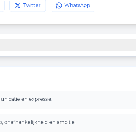
Twitter
WhatsApp
agina op
Deel deze pagina op
Facebook
Deel deze pagina op
Twitter
WhatsApp
unicatie en expressie.
, onafhankelijkheid en ambitie.