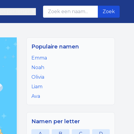
n per letter ▼
Zoek
Populaire namen
Emma
Noah
Olivia
Liam
Ava
Namen per letter
A
B
C
D