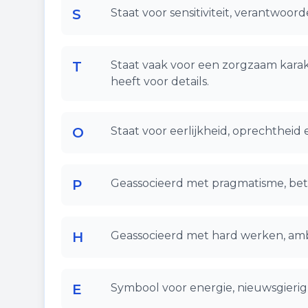
S
Staat voor sensitiviteit, verantwoor
T
Staat vaak voor een zorgzaam karak
heeft voor details.
O
Staat voor eerlijkheid, oprechtheid 
P
Geassocieerd met pragmatisme, bet
H
Geassocieerd met hard werken, ambi
E
Symbool voor energie, nieuwsgierigh