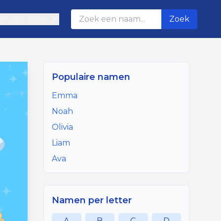
n per letter ▼
Zoek
Populaire namen
Emma
Noah
Olivia
Liam
Ava
Namen per letter
A
B
C
D