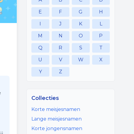
E
F
G
H
I
J
K
L
M
N
O
P
Q
R
S
T
U
V
W
X
Y
Z
e
Collecties
Korte meisjesnamen
Lange meisjesnamen
Korte jongensnamen
ij