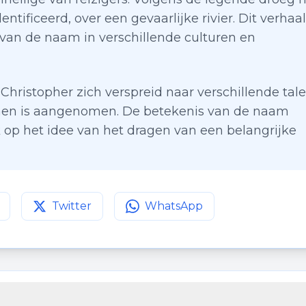
entificeerd, over een gevaarlijke rivier. Dit verhaal
 van de naam in verschillende culturen en
hristopher zich verspreid naar verschillende tal
ormen is aangenomen. De betekenis van de naam
k op het idee van het dragen van een belangrijke
Twitter
WhatsApp
agina op
Deel deze pagina op
Facebook
Deel deze pagina op
Twitter
WhatsApp