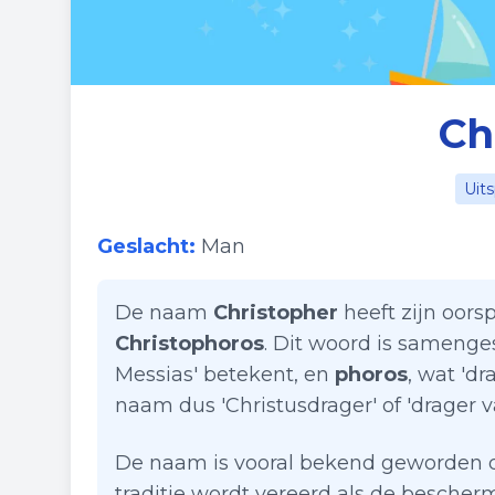
Ch
Uit
Geslacht:
Man
De naam
Christopher
heeft zijn oors
Christophoros
. Dit woord is samenge
Messias' betekent, en
phoros
, wat 'd
naam dus 'Christusdrager' of 'drager v
De naam is vooral bekend geworden d
traditie wordt vereerd als de bescherm