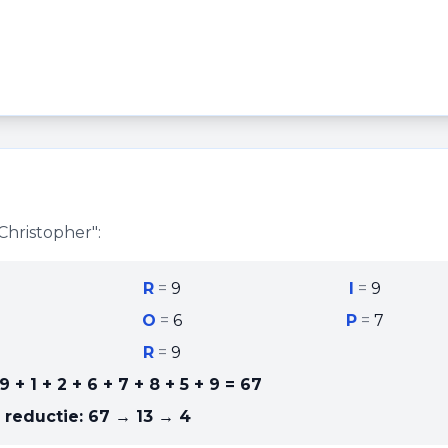
Christopher
":
R
=
9
I
=
9
O
=
6
P
=
7
R
=
9
9 + 1 + 2 + 6 + 7 + 8 + 5 + 9
=
67
 reductie:
67 → 13 → 4