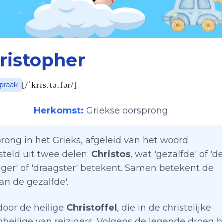
ristopher
[
/ˈkrɪs.tə.fər/
]
spraak
Herkomst:
Griekse oorsprong
prong in het Grieks, afgeleid van het woord
steld uit twee delen:
Christos
, wat 'gezalfde' of 'd
rager' of 'draagster' betekent. Samen betekent de
an de gezalfde'.
oor de heilige
Christoffel
, die in de christelijke
heilige van reizigers. Volgens de legende droeg h