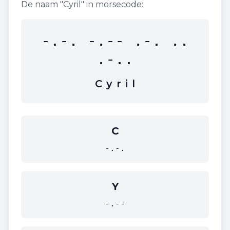
De naam "
Cyril
" in morsecode:
-.-. -.-- .-. ..
.-..
C
y
r
i
l
C
-.-.
Y
-.--