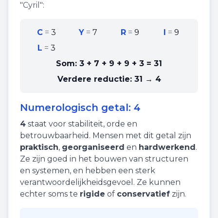
"
Cyril
":
C
=
3
Y
=
7
R
=
9
I
=
9
L
=
3
Som:
3 + 7 + 9 + 9 + 3
=
31
Verdere reductie:
31 → 4
Numerologisch getal:
4
4
staat voor
stabiliteit
,
orde
en
betrouwbaarheid
. Mensen met dit getal zijn
praktisch
,
georganiseerd
en
hardwerkend
.
Ze zijn goed in het bouwen van structuren
en systemen, en hebben een sterk
verantwoordelijkheidsgevoel. Ze kunnen
echter soms te
rigide
of
conservatief
zijn.