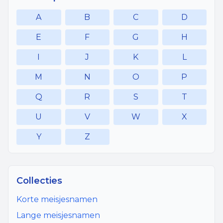
A
B
C
D
E
F
G
H
I
J
K
L
M
N
O
P
Q
R
S
T
U
V
W
X
Y
Z
Collecties
Korte meisjesnamen
Lange meisjesnamen