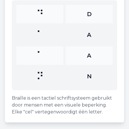
⠙
D
⠁
A
⠁
A
⠝
N
Braille is een tactiel schriftsysteem gebruikt
door mensen met een visuele beperking.
Elke "cel" vertegenwoordigt één letter.