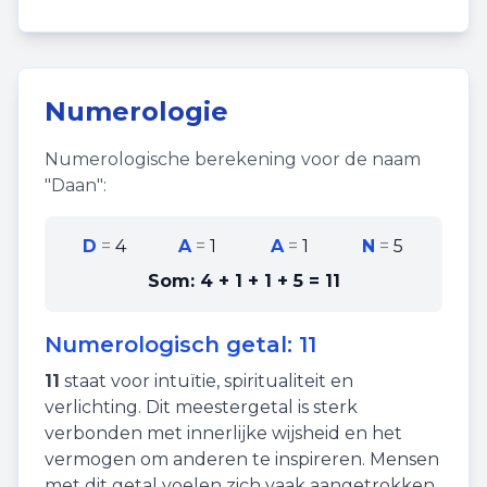
Numerologie
Numerologische berekening voor de naam
"
Daan
":
D
=
4
A
=
1
A
=
1
N
=
5
Som:
4 + 1 + 1 + 5
=
11
Numerologisch getal:
11
11
staat voor
intuïtie
,
spiritualiteit
en
verlichting
. Dit meestergetal is sterk
verbonden met innerlijke wijsheid en het
vermogen om anderen te inspireren. Mensen
met dit getal voelen zich vaak aangetrokken