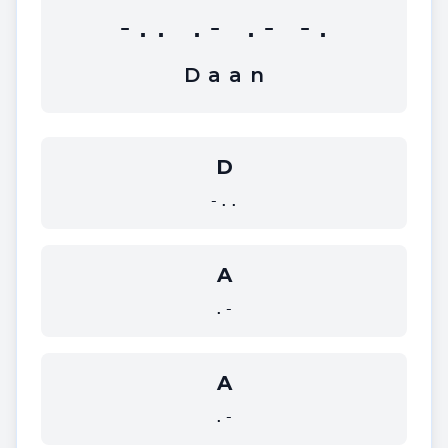
-.. .- .- -.
D
a
a
n
D
-..
A
.-
A
.-