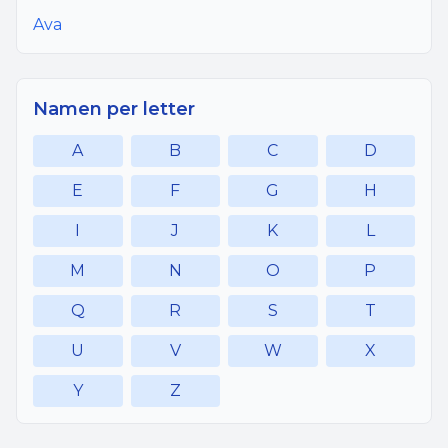
Ava
Namen per letter
A
B
C
D
E
F
G
H
I
J
K
L
M
N
O
P
Q
R
S
T
U
V
W
X
Y
Z