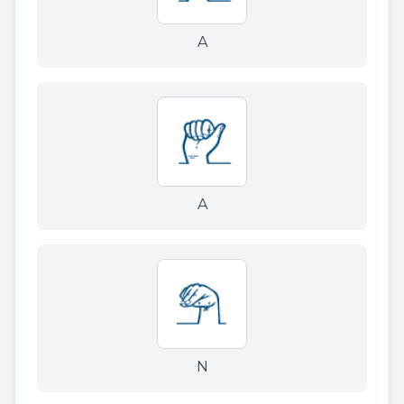
A
A
N