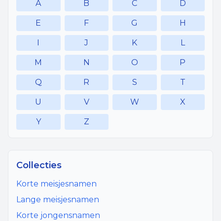
A
B
C
D
E
F
G
H
I
J
K
L
M
N
O
P
Q
R
S
T
U
V
W
X
Y
Z
Collecties
Korte meisjesnamen
Lange meisjesnamen
Korte jongensnamen