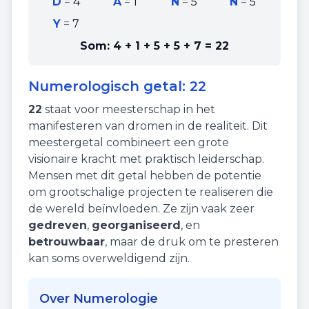
D
=
4
A
=
1
N
=
5
N
=
5
Y
=
7
Som:
4 + 1 + 5 + 5 + 7
=
22
Numerologisch getal:
22
22
staat voor
meesterschap
in het
manifesteren van dromen in de realiteit. Dit
meestergetal combineert een grote
visionaire kracht met praktisch leiderschap.
Mensen met dit getal hebben de potentie
om grootschalige projecten te realiseren die
de wereld beïnvloeden. Ze zijn vaak zeer
gedreven
,
georganiseerd
, en
betrouwbaar
, maar de druk om te presteren
kan soms overweldigend zijn.
Over Numerologie