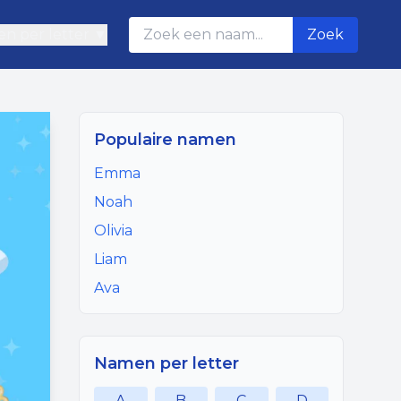
n per letter ▼
Zoek
Populaire namen
Emma
Noah
Olivia
Liam
Ava
Namen per letter
A
B
C
D