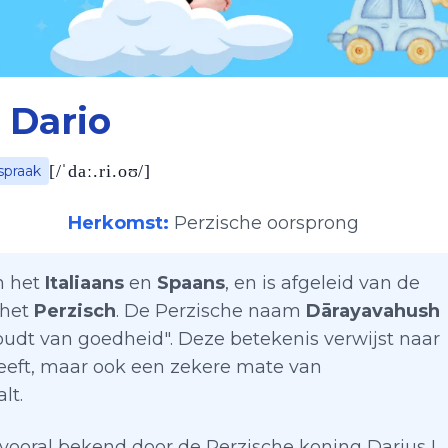
Dario
[
/ˈdaː.ri.oʊ/
]
spraak
Herkomst:
Perzische oorsprong
n het
Italiaans
en
Spaans
, en is afgeleid van de
n het
Perzisch
. De Perzische naam
Dārayavahush
 houdt van goedheid". Deze betekenis verwijst naar
heeft, maar ook een zekere mate van
lt.
vooral bekend door de Perzische koning Darius I,