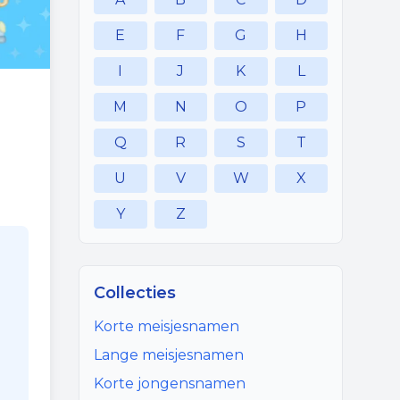
E
F
G
H
I
J
K
L
M
N
O
P
Q
R
S
T
U
V
W
X
Y
Z
Collecties
Korte meisjesnamen
Lange meisjesnamen
Korte jongensnamen