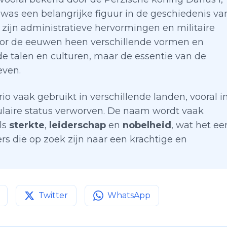
j was een belangrijke figuur in de geschiedenis va
 zijn administratieve hervormingen en militaire
or de eeuwen heen verschillende vormen en
e talen en culturen, maar de essentie van de
even.
o vaak gebruikt in verschillende landen, vooral i
pulaire status verworven. De naam wordt vaak
ls
sterkte
,
leiderschap
en
nobelheid
, wat het ee
s die op zoek zijn naar een krachtige en
Twitter
WhatsApp
agina op
Deel deze pagina op
Facebook
Deel deze pagina op
Twitter
WhatsApp