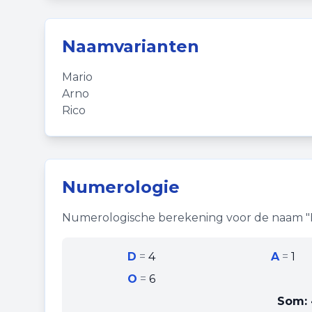
Naamvarianten
Mario
Arno
Rico
Numerologie
Numerologische berekening voor de naam "
D
=
4
A
=
1
O
=
6
Som: