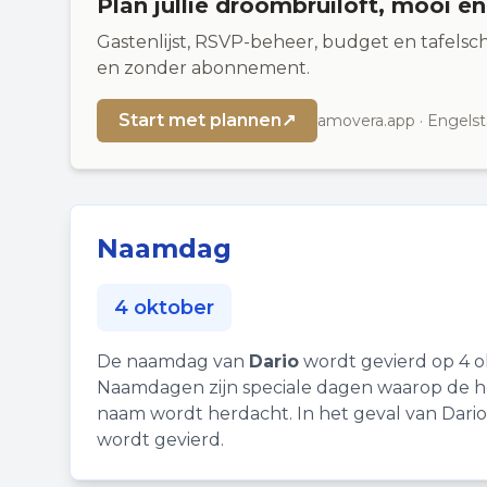
Plan jullie droombruiloft, mooi e
Gastenlijst, RSVP-beheer, budget en tafelsch
en zonder abonnement.
Start met plannen
↗
amovera.app · Engelst
Naamdag
4 oktober
De naamdag van
Dario
wordt gevierd op 4 o
Naamdagen zijn speciale dagen waarop de he
naam wordt herdacht. In het geval van Dario 
wordt gevierd.