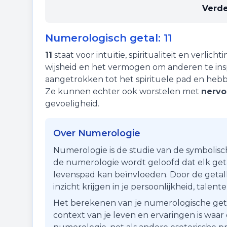
Verde
Numerologisch getal:
11
11
staat voor
intuïtie
,
spiritualiteit
en
verlichti
wijsheid en het vermogen om anderen te insp
aangetrokken tot het spirituele pad en hebb
Ze kunnen echter ook worstelen met
nervo
gevoeligheid.
Over Numerologie
Numerologie is de studie van de symbolisc
de numerologie wordt geloofd dat elk getal
levenspad kan beïnvloeden. Door de getall
inzicht krijgen in je persoonlijkheid, talen
Het berekenen van je numerologische getal i
context van je leven en ervaringen is waa