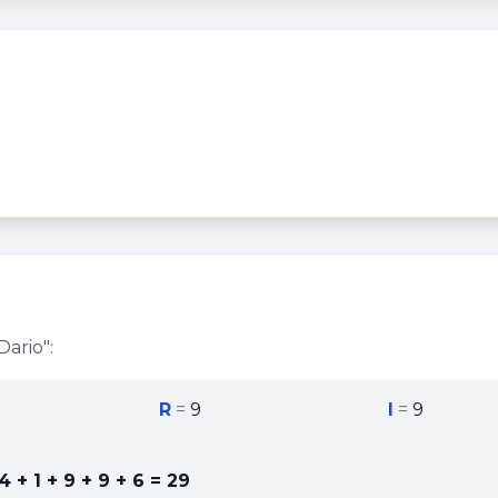
Dario
":
R
=
9
I
=
9
4 + 1 + 9 + 9 + 6
=
29