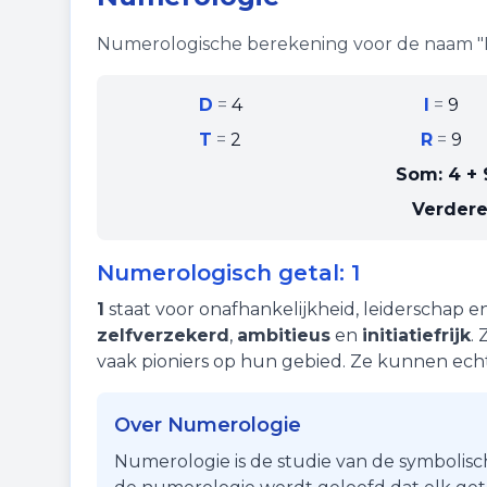
Numerologische berekening voor de naam "
D
=
4
I
=
9
T
=
2
R
=
9
Som:
4 + 
Verdere
Numerologisch getal:
1
1
staat voor
onafhankelijkheid
,
leiderschap
e
zelfverzekerd
,
ambitieus
en
initiatiefrijk
.
vaak pioniers op hun gebied. Ze kunnen ec
Over Numerologie
Numerologie is de studie van de symbolisc