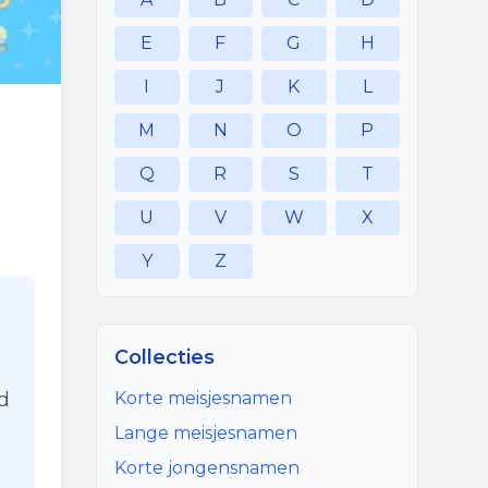
E
F
G
H
I
J
K
L
M
N
O
P
Q
R
S
T
U
V
W
X
Y
Z
Collecties
d
Korte meisjesnamen
Lange meisjesnamen
Korte jongensnamen