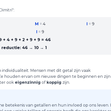
Dimitri
":
M
=
4
I
=
9
I
=
9
9 + 4 + 9 + 2 + 9 + 9
=
46
 reductie:
46 → 10 → 1
n
individualiteit
. Mensen met dit getal zijn vaak
 Ze houden ervan om nieuwe dingen te beginnen en zijn
hter ook
eigenzinnig
of
koppig
zijn.
he betekenis van getallen en hun invloed op ons leven. 