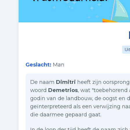
Ui
Geslacht:
Man
De naam
Dimitri
heeft zijn oorsprong
woord
Demetrios
, wat "toebehorend
godin van de landbouw, de oogst en 
geïnterpreteerd als een verwijzing n
die daarmee gepaard gaat.
In de loop der tijd heeft de naam zich