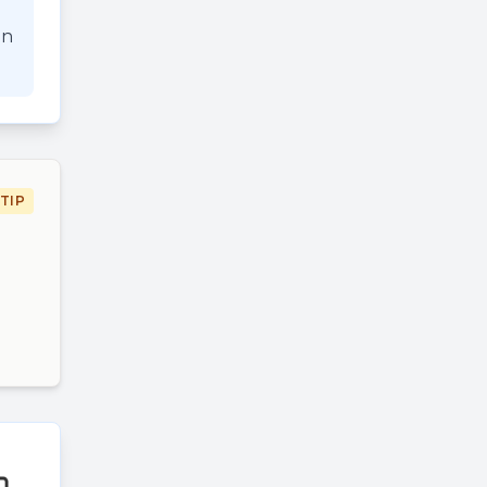
an
TIP