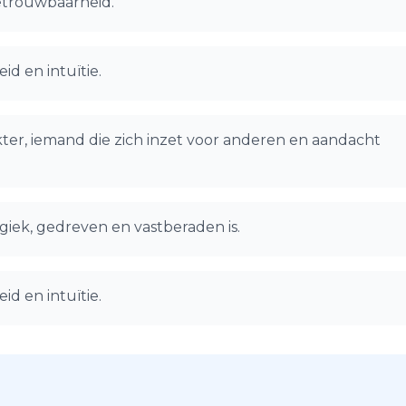
 betrouwbaarheid.
id en intuïtie.
ter, iemand die zich inzet voor anderen en aandacht
giek, gedreven en vastberaden is.
id en intuïtie.