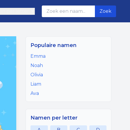
n per letter ▼
Zoek
Populaire namen
Emma
Noah
Olivia
Liam
Ava
Namen per letter
A
B
C
D