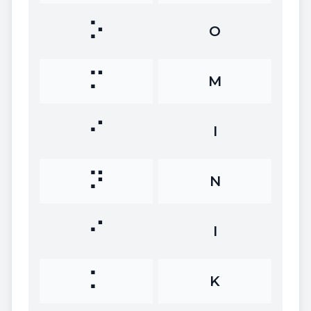
⠕
O
⠍
M
⠊
I
⠝
N
⠊
I
⠅
K