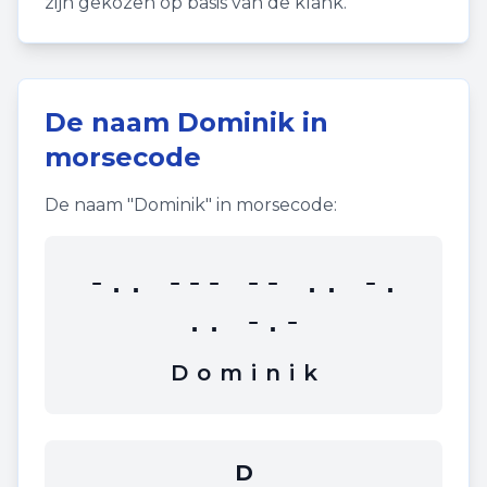
zijn gekozen op basis van de klank.
De naam
Dominik
in
morsecode
De naam "
Dominik
" in morsecode:
-.. --- -- .. -.
.. -.-
D
o
m
i
n
i
k
D