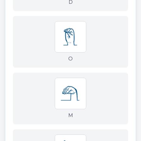
D
O
M