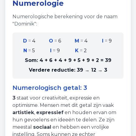
Numerologie
Numerologische berekening voor de naam
"
Dominik
":
D
=
4
O
=
6
M
=
4
I
=
9
N
=
5
I
=
9
K
=
2
Som:
4 + 6 + 4 + 9 + 5 + 9 + 2
=
39
Verdere reductie:
39 → 12 → 3
Numerologisch getal:
3
3
staat voor
creativiteit
,
expressie
en
optimisme
. Mensen met dit getal zijn vaak
artistiek
,
expressief
en houden ervan om
hun gevoelens en ideeën te delen. Ze zijn
meestal
sociaal
en hebben een vrolijke
instelling. Soms kunnen ze echter