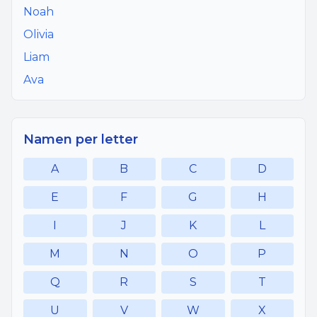
Noah
Olivia
Liam
Ava
Namen per letter
A
B
C
D
E
F
G
H
I
J
K
L
M
N
O
P
Q
R
S
T
U
V
W
X