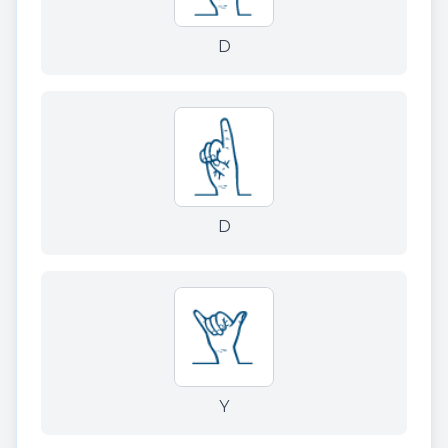
D
D
Y