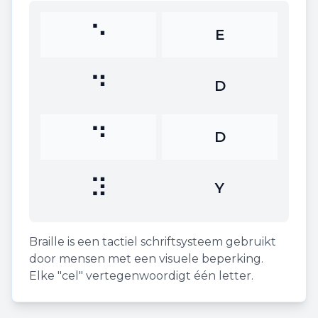
⠑
E
⠙
D
⠙
D
⠽
Y
Braille is een tactiel schriftsysteem gebruikt
door mensen met een visuele beperking.
Elke "cel" vertegenwoordigt één letter.