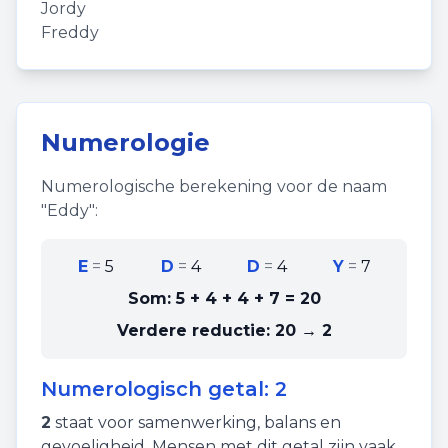
Jordy
Freddy
Numerologie
Numerologische berekening voor de naam
"
Eddy
":
E
=
5
D
=
4
D
=
4
Y
=
7
Som:
5 + 4 + 4 + 7
=
20
Verdere reductie:
20 → 2
Numerologisch getal:
2
2
staat voor
samenwerking
,
balans
en
gevoeligheid
. Mensen met dit getal zijn vaak