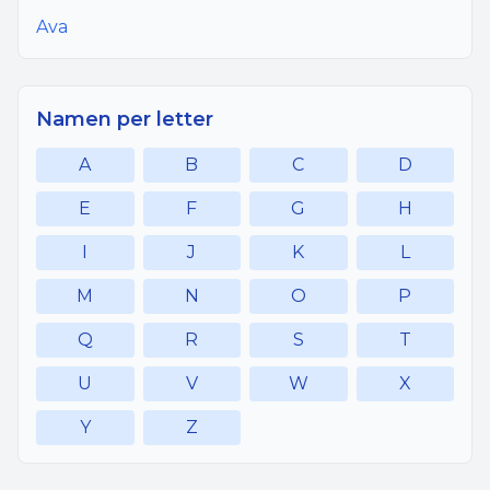
Ava
Namen per letter
A
B
C
D
E
F
G
H
I
J
K
L
M
N
O
P
Q
R
S
T
U
V
W
X
Y
Z