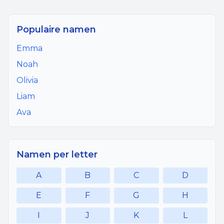
Populaire namen
Emma
Noah
Olivia
Liam
Ava
Namen per letter
A
B
C
D
E
F
G
H
I
J
K
L