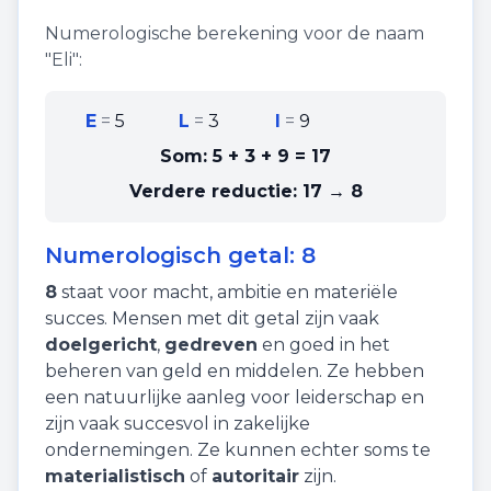
Numerologische berekening voor de naam
"
Eli
":
E
=
5
L
=
3
I
=
9
Som:
5 + 3 + 9
=
17
Verdere reductie:
17 → 8
Numerologisch getal:
8
8
staat voor
macht
,
ambitie
en
materiële
succes
. Mensen met dit getal zijn vaak
doelgericht
,
gedreven
en goed in het
beheren van geld en middelen. Ze hebben
een natuurlijke aanleg voor leiderschap en
zijn vaak succesvol in zakelijke
ondernemingen. Ze kunnen echter soms te
materialistisch
of
autoritair
zijn.