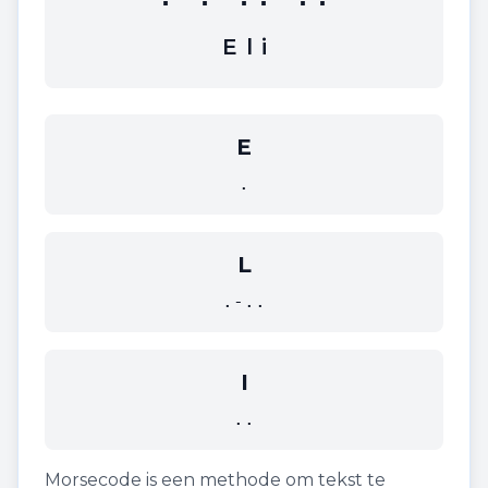
E
l
i
E
.
L
.-..
I
..
Morsecode is een methode om tekst te