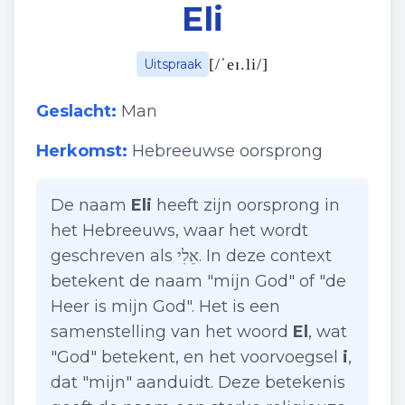
Eli
[
/ˈeɪ.li/
]
Uitspraak
Geslacht:
Man
Herkomst:
Hebreeuwse oorsprong
De naam
Eli
heeft zijn oorsprong in
het Hebreeuws, waar het wordt
geschreven als אֵלִי. In deze context
betekent de naam "mijn God" of "de
Heer is mijn God". Het is een
samenstelling van het woord
El
, wat
"God" betekent, en het voorvoegsel
i
,
dat "mijn" aanduidt. Deze betekenis