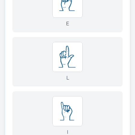
E
L
I