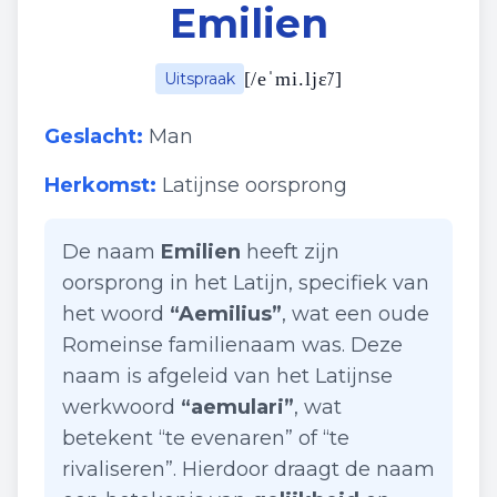
Emilien
[
/eˈmi.ljɛ̃/
]
Uitspraak
Geslacht:
Man
Herkomst:
Latijnse oorsprong
De naam
Emilien
heeft zijn
oorsprong in het Latijn, specifiek van
het woord
“Aemilius”
, wat een oude
Romeinse familienaam was. Deze
naam is afgeleid van het Latijnse
werkwoord
“aemulari”
, wat
betekent “te evenaren” of “te
rivaliseren”. Hierdoor draagt de naam