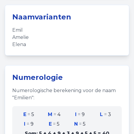
Naamvarianten
Emil
Amelie
Elena
Numerologie
Numerologische berekening voor de naam
"
Emilien
":
E
=
5
M
=
4
I
=
9
L
=
3
I
=
9
E
=
5
N
=
5
Som:
5 + 4 + 9 + 3 + 9 + 5 + 5
=
40