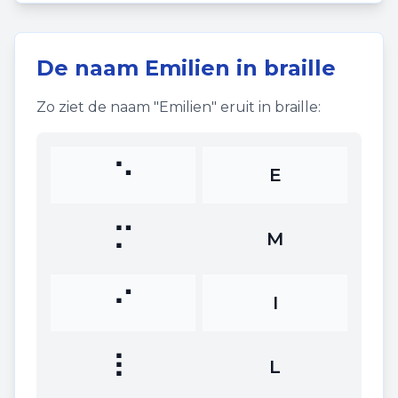
De naam
Emilien
in braille
Zo ziet de naam "
Emilien
" eruit in braille:
⠑
E
⠍
M
⠊
I
⠇
L