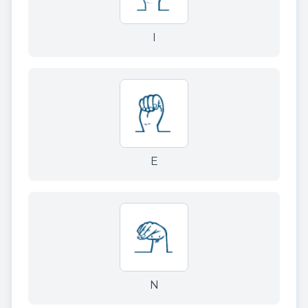
I
E
N