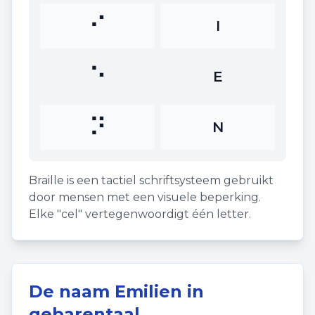
⠊
I
⠑
E
⠝
N
Braille is een tactiel schriftsysteem gebruikt
door mensen met een visuele beperking.
Elke "cel" vertegenwoordigt één letter.
De naam
Emilien
in
gebarentaal