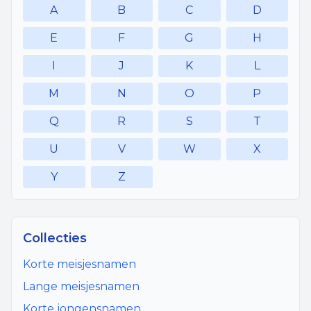
A
B
C
D
E
F
G
H
I
J
K
L
M
N
O
P
Q
R
S
T
U
V
W
X
Y
Z
Collecties
Korte meisjesnamen
Lange meisjesnamen
Korte jongensnamen