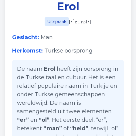
Erol
[
/ˈeː.rɔl/
]
Uitspraak
Geslacht:
Man
Herkomst:
Turkse oorsprong
De naam
Erol
heeft zijn oorsprong in
de Turkse taal en cultuur. Het is een
relatief populaire naam in Turkije en
onder Turkse gemeenschappen
wereldwijd. De naam is
samengesteld uit twee elementen:
“er”
en
“ol”
. Het eerste deel, “er”,
betekent
“man”
of
“held”
, terwijl “ol”