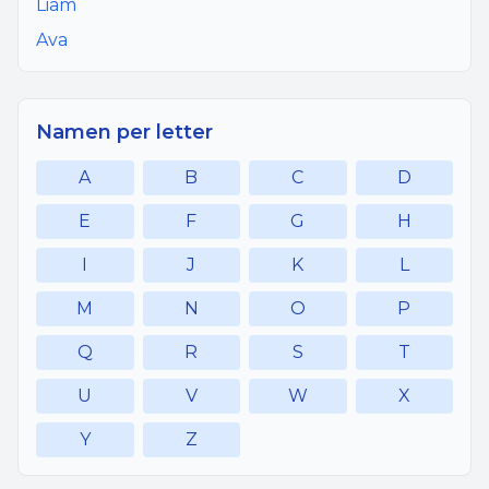
Liam
Ava
Namen per letter
A
B
C
D
E
F
G
H
I
J
K
L
M
N
O
P
Q
R
S
T
U
V
W
X
Y
Z