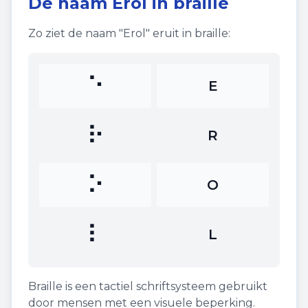
De naam
Erol
in braille
Zo ziet de naam "
Erol
" eruit in braille:
⠑
E
⠗
R
⠕
O
⠇
L
Braille is een tactiel schriftsysteem gebruikt
door mensen met een visuele beperking.