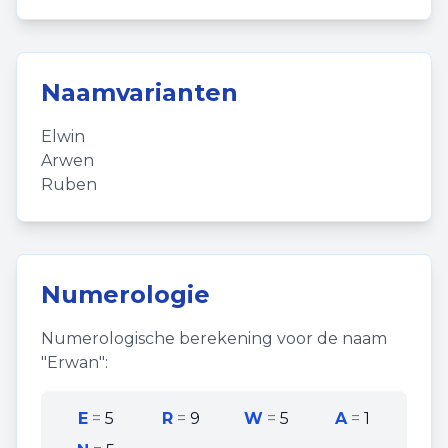
Naamvarianten
Elwin
Arwen
Ruben
Numerologie
Numerologische berekening voor de naam
"
Erwan
":
E
=
5
R
=
9
W
=
5
A
=
1