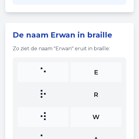
De naam
Erwan
in braille
Zo ziet de naam "
Erwan
" eruit in braille:
⠑
E
⠗
R
⠺
W