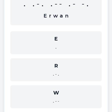
. .-. .-- .- -.
E
r
w
a
n
E
.
R
.-.
W
.--