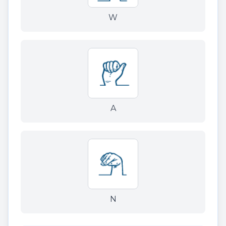
W
A
N