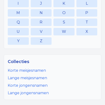
I
J
K
L
M
N
O
P
Q
R
S
T
U
V
W
X
Y
Z
Collecties
Korte meisjesnamen
Lange meisjesnamen
Korte jongensnamen
Lange jongensnamen