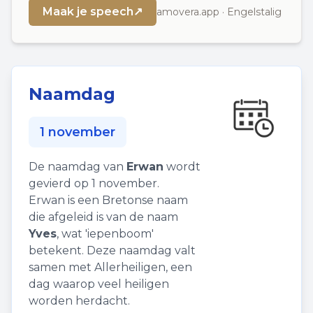
Maak je speech
↗
amovera.app · Engelstalig
Naamdag
1 november
De naamdag van
Erwan
wordt
gevierd op 1 november.
Erwan is een Bretonse naam
die afgeleid is van de naam
Yves
, wat 'iepenboom'
betekent. Deze naamdag valt
samen met Allerheiligen, een
dag waarop veel heiligen
worden herdacht.