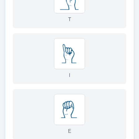
T
I
E