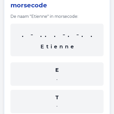
morsecode
De naam "
Etienne
" in morsecode:
. - .. . -. -. .
E
t
i
e
n
n
e
E
.
T
-