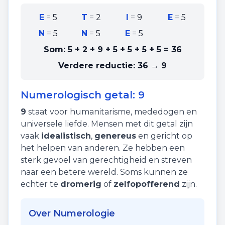
E
=
5
T
=
2
I
=
9
E
=
5
N
=
5
N
=
5
E
=
5
Som:
5 + 2 + 9 + 5 + 5 + 5 + 5
=
36
Verdere reductie:
36 → 9
Numerologisch getal:
9
9
staat voor
humanitarisme
,
mededogen
en
universele liefde
. Mensen met dit getal zijn
vaak
idealistisch
,
genereus
en gericht op
het helpen van anderen. Ze hebben een
sterk gevoel van gerechtigheid en streven
naar een betere wereld. Soms kunnen ze
echter te
dromerig
of
zelfopofferend
zijn.
Over Numerologie