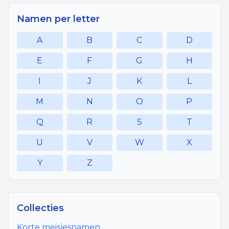
Namen per letter
A
B
C
D
E
F
G
H
I
J
K
L
M
N
O
P
Q
R
S
T
U
V
W
X
Y
Z
Collecties
Korte meisjesnamen