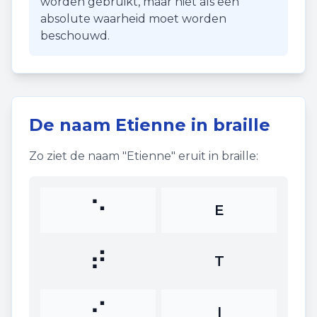
worden gebruikt, maar niet als een
absolute waarheid moet worden
beschouwd.
De naam
Etienne
in braille
Zo ziet de naam "
Etienne
" eruit in braille:
⠑
E
⠞
T
⠊
I