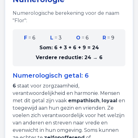
Numerologische berekening voor de naam
"
Flor
":
F
=
6
L
=
3
O
=
6
R
=
9
Som:
6 + 3 + 6 + 9
=
24
Verdere reductie:
24 → 6
Numerologisch getal:
6
6
staat voor
zorgzaamheid
,
verantwoordelijkheid
en
harmonie
. Mensen
met dit getal zijn vaak
empathisch
,
loyaal
en
toegewijd aan hun gezin en vrienden. Ze
voelen zich verantwoordelijk voor het welzijn
van anderen en streven naar vrede en
evenwicht in hun omgeving. Soms kunnen
ze echter te
zelfopofferend
of