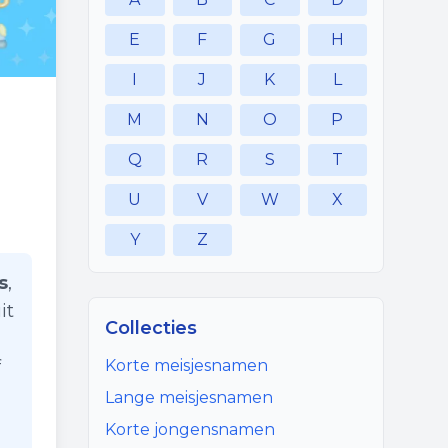
E
F
G
H
I
J
K
L
M
N
O
P
Q
R
S
T
U
V
W
X
Y
Z
s
,
it
Collecties
f
Korte meisjesnamen
Lange meisjesnamen
Korte jongensnamen