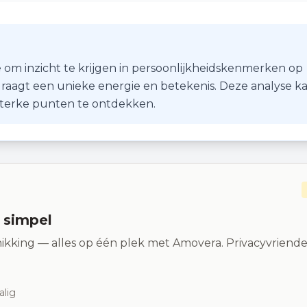
 om inzicht te krijgen in persoonlijkheidskenmerken op
r draagt een unieke energie en betekenis. Deze analyse k
 sterke punten te ontdekken.
n simpel
ikking — alles op één plek met Amovera. Privacyvriendel
alig