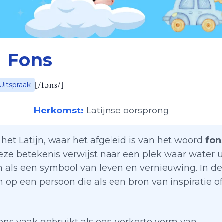
Fons
[
/fɔns/
]
Uitspraak
Herkomst:
Latijnse oorsprong
 het Latijn, waar het afgeleid is van het woord
fon
eze betekenis verwijst naar een plek waar water u
 als een symbool van leven en vernieuwing. In de
op een persoon die als een bron van inspiratie o
s vaak gebruikt als een verkorte vorm van