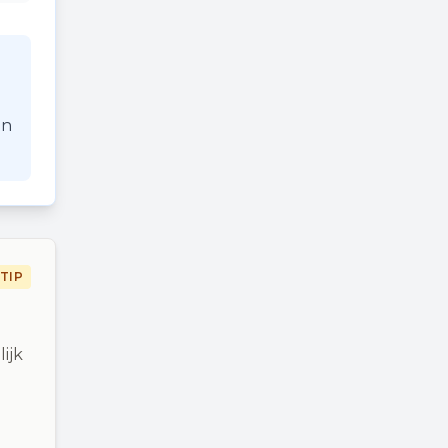
an
TIP
ijk