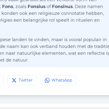
t
Fons
, zoals
Fonsius
of
Fonsinus
. Deze namen
konden ook een religieuze connotatie hebben,
igies een belangrijke rol speelt in rituelen en
pese landen te vinden, maar is vooral populair in
n de naam kan ook verband houden met de traditi
 naar natuurlijke elementen, wat een reflectie i
t de natuur.
Twitter
WhatsApp
agina op
Deel deze pagina op
Facebook
Deel deze pagina op
Twitter
WhatsApp