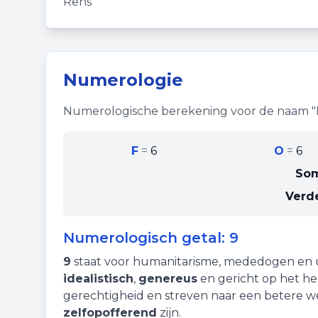
Rens
Numerologie
Numerologische berekening voor de naam "
F
=
6
O
=
6
So
Verde
Numerologisch getal:
9
9
staat voor
humanitarisme
,
mededogen
en
idealistisch
,
genereus
en gericht op het h
gerechtigheid en streven naar een betere 
zelfopofferend
zijn.