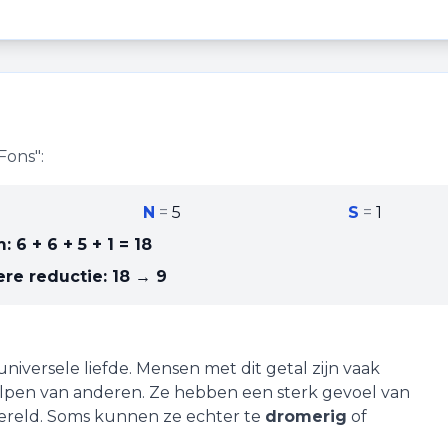
Fons
":
N
=
5
S
=
1
m:
6 + 6 + 5 + 1
=
18
re reductie:
18 → 9
universele liefde
. Mensen met dit getal zijn vaak
elpen van anderen. Ze hebben een sterk gevoel van
wereld. Soms kunnen ze echter te
dromerig
of