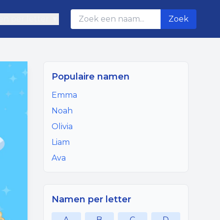
n per letter ▼
Zoek
Populaire namen
Emma
Noah
Olivia
Liam
Ava
Namen per letter
A
B
C
D