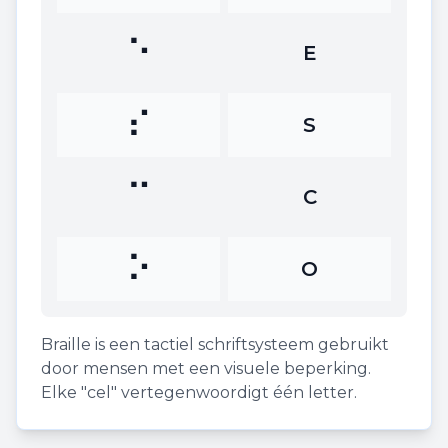
⠑
E
⠎
S
⠉
C
⠕
O
Braille is een tactiel schriftsysteem gebruikt
door mensen met een visuele beperking.
Elke "cel" vertegenwoordigt één letter.