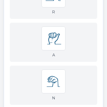
R
A
N