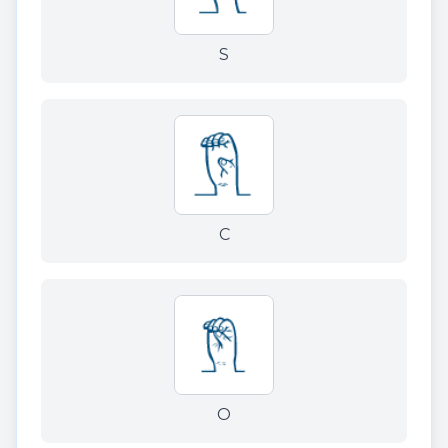
S
C
O