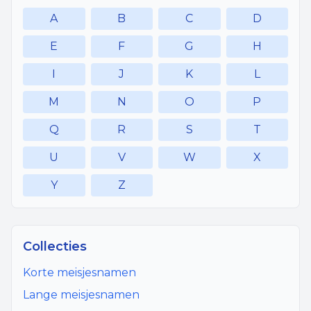
A
B
C
D
E
F
G
H
I
J
K
L
M
N
O
P
Q
R
S
T
U
V
W
X
Y
Z
Collecties
Korte meisjesnamen
Lange meisjesnamen