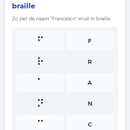
braille
Zo ziet de naam "
Francesco
" eruit in braille:
⠋
F
⠗
R
⠁
A
⠝
N
⠉
C