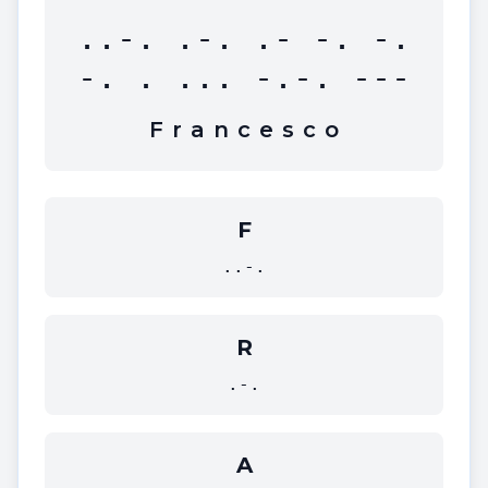
..-. .-. .- -. -.
-. . ... -.-. ---
F
r
a
n
c
e
s
c
o
F
..-.
R
.-.
A