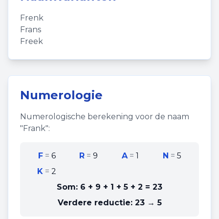
Frenk
Frans
Freek
Numerologie
Numerologische berekening voor de naam
"
Frank
":
F
=
6
R
=
9
A
=
1
N
=
5
K
=
2
Som:
6 + 9 + 1 + 5 + 2
=
23
Verdere reductie:
23 → 5