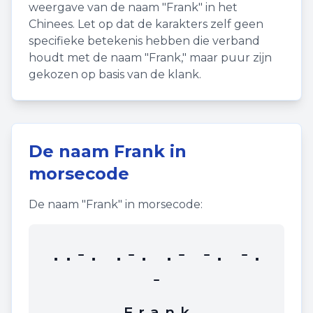
weergave van de naam "
Frank
" in het
Chinees. Let op dat de karakters zelf geen
specifieke betekenis hebben die verband
houdt met de naam "
Frank
," maar puur zijn
gekozen op basis van de klank.
De naam
Frank
in
morsecode
De naam "
Frank
" in morsecode:
..-. .-. .- -. -.
-
F
r
a
n
k