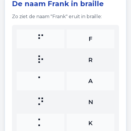
De naam
Frank
in braille
Zo ziet de naam "
Frank
" eruit in braille:
⠋
F
⠗
R
⠁
A
⠝
N
⠅
K