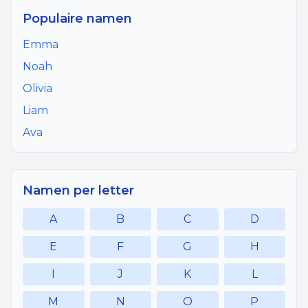
Populaire namen
Emma
Noah
Olivia
Liam
Ava
Namen per letter
A
B
C
D
E
F
G
H
I
J
K
L
M
N
O
P