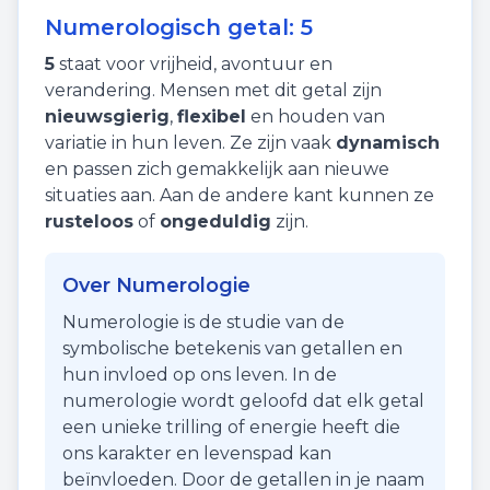
Numerologisch getal:
5
5
staat voor
vrijheid
,
avontuur
en
verandering
. Mensen met dit getal zijn
nieuwsgierig
,
flexibel
en houden van
variatie in hun leven. Ze zijn vaak
dynamisch
en passen zich gemakkelijk aan nieuwe
situaties aan. Aan de andere kant kunnen ze
rusteloos
of
ongeduldig
zijn.
Over Numerologie
Numerologie is de studie van de
symbolische betekenis van getallen en
hun invloed op ons leven. In de
numerologie wordt geloofd dat elk getal
een unieke trilling of energie heeft die
ons karakter en levenspad kan
beïnvloeden. Door de getallen in je naam