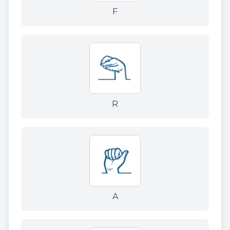
F
R
A