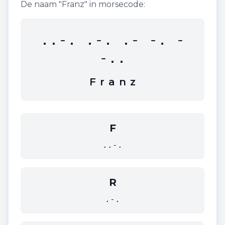
De naam "
Franz
" in morsecode:
..-. .-. .- -. -
-..
F
r
a
n
z
F
..-.
R
.-.