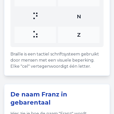
⠝
N
⠵
Z
Braille is een tactiel schriftsysteem gebruikt
door mensen met een visuele beperking.
Elke "cel" vertegenwoordigt één letter.
De naam
Franz
in
gebarentaal
Hier zie je hoe de naam "
Franz
" wordt