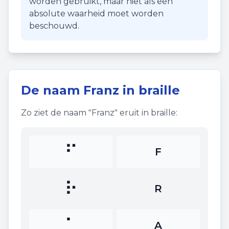
worden gebruikt, maar niet als een
absolute waarheid moet worden
beschouwd.
De naam
Franz
in braille
Zo ziet de naam "
Franz
" eruit in braille:
⠋
F
⠗
R
⠁
A