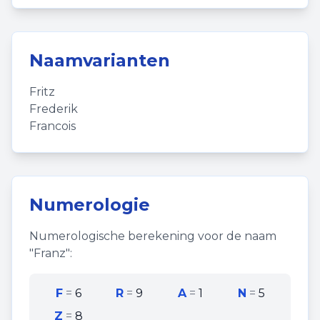
Naamvarianten
Fritz
Frederik
Francois
Numerologie
Numerologische berekening voor de naam
"
Franz
":
F
=
6
R
=
9
A
=
1
N
=
5
Z
=
8