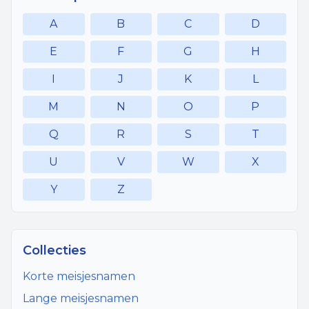
A
B
C
D
E
F
G
H
I
J
K
L
M
N
O
P
Q
R
S
T
U
V
W
X
Y
Z
Collecties
Korte meisjesnamen
Lange meisjesnamen