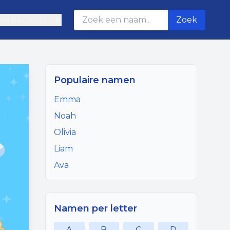
n per letter ▼
Zoek
Populaire namen
Emma
Noah
Olivia
Liam
Ava
Namen per letter
A
B
C
D