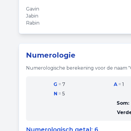
Gavin
Jabin
Rabin
Numerologie
Numerologische berekening voor de naam "
G
=
7
A
=
1
N
=
5
Som:
Verde
Numerologisch getal:
6