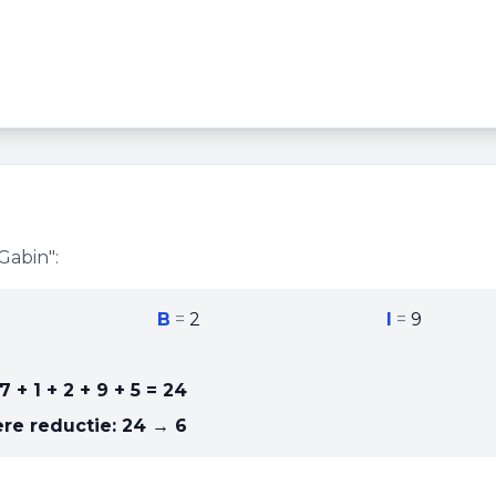
Gabin
":
B
=
2
I
=
9
7 + 1 + 2 + 9 + 5
=
24
re reductie:
24 → 6