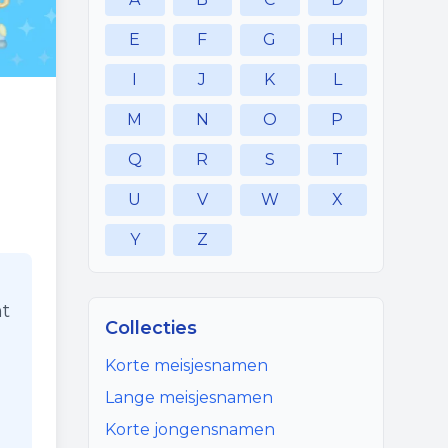
E
F
G
H
I
J
K
L
M
N
O
P
Q
R
S
T
U
V
W
X
Y
Z
nt
Collecties
Korte meisjesnamen
Lange meisjesnamen
Korte jongensnamen