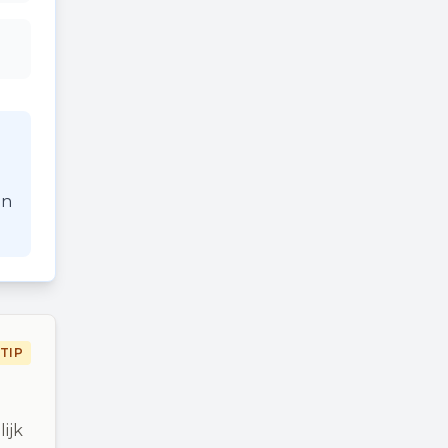
an
TIP
ijk