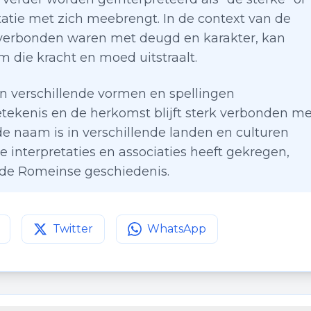
tatie met zich meebrengt. In de context van de
verbonden waren met deugd en karakter, kan
 die kracht en moed uitstraalt.
in verschillende vormen en spellingen
ekenis en de herkomst blijft sterk verbonden me
 de naam is in verschillende landen en culturen
ke interpretaties en associaties heeft gekregen,
n de Romeinse geschiedenis.
Twitter
WhatsApp
agina op
Deel deze pagina op
Facebook
Deel deze pagina op
Twitter
WhatsApp