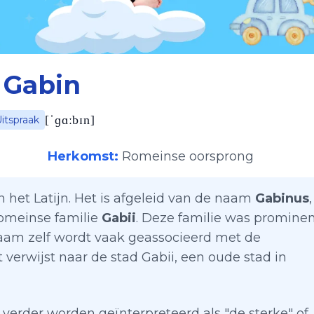
Gabin
[
ˈɡɑːbɪn
]
itspraak
Herkomst:
Romeinse oorsprong
n het Latijn. Het is afgeleid van de naam
Gabinus
,
omeinse familie
Gabii
. Deze familie was promine
aam zelf wordt vaak geassocieerd met de
 verwijst naar de stad Gabii, een oude stad in
verder worden geïnterpreteerd als "de sterke" of