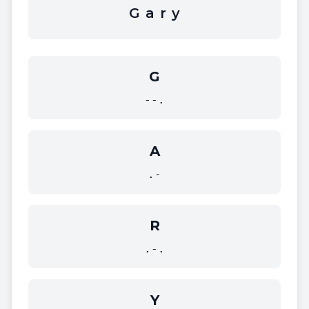
G
a
r
y
G
--.
A
.-
R
.-.
Y