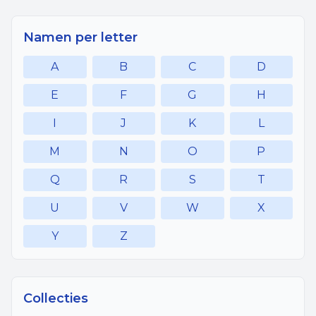
Namen per letter
A
B
C
D
E
F
G
H
I
J
K
L
M
N
O
P
Q
R
S
T
U
V
W
X
Y
Z
Collecties