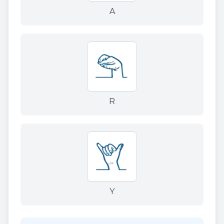
A
R
Y