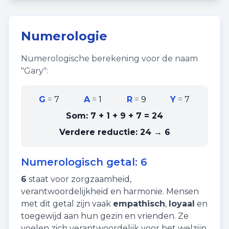
Numerologie
Numerologische berekening voor de naam
"
Gary
":
G
=
7
A
=
1
R
=
9
Y
=
7
Som:
7 + 1 + 9 + 7
=
24
Verdere reductie:
24 → 6
Numerologisch getal:
6
6
staat voor
zorgzaamheid
,
verantwoordelijkheid
en
harmonie
. Mensen
met dit getal zijn vaak
empathisch
,
loyaal
en
toegewijd aan hun gezin en vrienden. Ze
voelen zich verantwoordelijk voor het welzijn