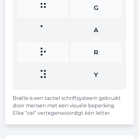
⠛
G
⠁
A
⠗
R
⠽
Y
Braille is een tactiel schriftsysteem gebruikt
door mensen met een visuele beperking.
Elke "cel" vertegenwoordigt één letter.