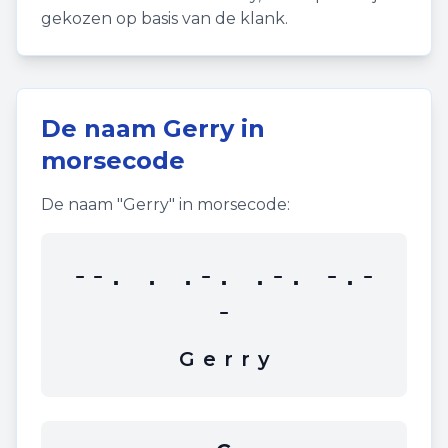
gekozen op basis van de klank.
De naam
Gerry
in
morsecode
De naam "
Gerry
" in morsecode:
--. . .-. .-. -.-
-
G
e
r
r
y