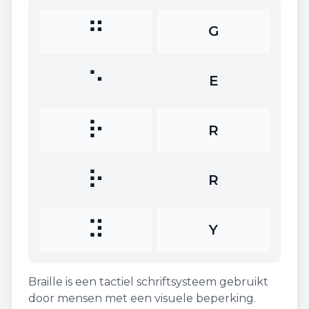
⠛
G
⠑
E
⠗
R
⠗
R
⠽
Y
Braille is een tactiel schriftsysteem gebruikt
door mensen met een visuele beperking.