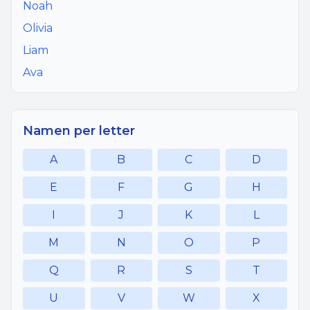
Noah
Olivia
Liam
Ava
Namen per letter
A
B
C
D
E
F
G
H
I
J
K
L
M
N
O
P
Q
R
S
T
U
V
W
X