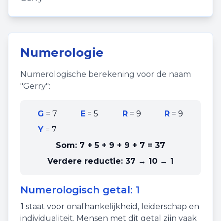
Numerologie
Numerologische berekening voor de naam
"
Gerry
":
G
=
7
E
=
5
R
=
9
R
=
9
Y
=
7
Som:
7 + 5 + 9 + 9 + 7
=
37
Verdere reductie:
37 → 10 → 1
Numerologisch getal:
1
1
staat voor
onafhankelijkheid
,
leiderschap
en
individualiteit
. Mensen met dit getal zijn vaak