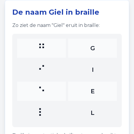
De naam
Giel
in braille
Zo ziet de naam "
Giel
" eruit in braille:
⠛
G
⠊
I
⠑
E
⠇
L