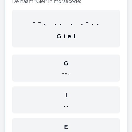
De naam "
Giel
" in morsecode:
--. .. . .-..
G
i
e
l
G
--.
I
..
E