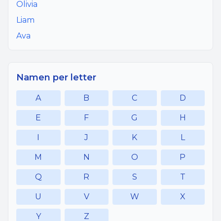
Olivia
Liam
Ava
Namen per letter
A
B
C
D
E
F
G
H
I
J
K
L
M
N
O
P
Q
R
S
T
U
V
W
X
Y
Z