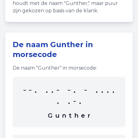
houdt met de naam "
Gunther
," maar puur
zijn gekozen op basis van de klank.
De naam
Gunther
in
morsecode
De naam "
Gunther
" in morsecode:
--. ..- -. - ....
. .-.
G
u
n
t
h
e
r