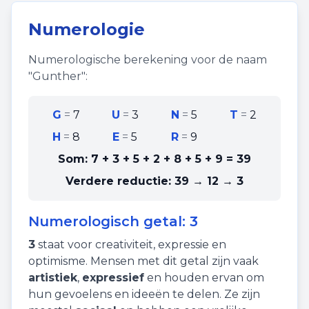
Numerologie
Numerologische berekening voor de naam
"
Gunther
":
G
=
7
U
=
3
N
=
5
T
=
2
H
=
8
E
=
5
R
=
9
Som:
7 + 3 + 5 + 2 + 8 + 5 + 9
=
39
Verdere reductie:
39 → 12 → 3
Numerologisch getal:
3
3
staat voor
creativiteit
,
expressie
en
optimisme
. Mensen met dit getal zijn vaak
artistiek
,
expressief
en houden ervan om
hun gevoelens en ideeën te delen. Ze zijn