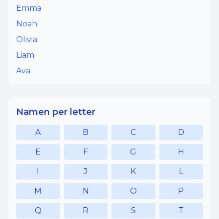
Emma
Noah
Olivia
Liam
Ava
Namen per letter
A
B
C
D
E
F
G
H
I
J
K
L
M
N
O
P
Q
R
S
T