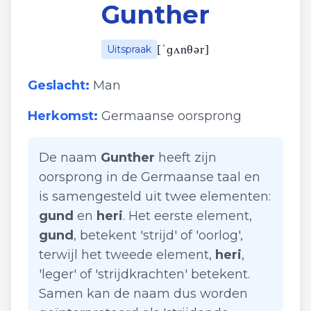
Gunther
[
ˈɡʌnθər
]
Uitspraak
Geslacht:
Man
Herkomst:
Germaanse oorsprong
De naam
Gunther
heeft zijn
oorsprong in de Germaanse taal en
is samengesteld uit twee elementen:
gund
en
heri
. Het eerste element,
gund
, betekent 'strijd' of 'oorlog',
terwijl het tweede element,
heri
,
'leger' of 'strijdkrachten' betekent.
Samen kan de naam dus worden