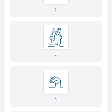
G
U
N