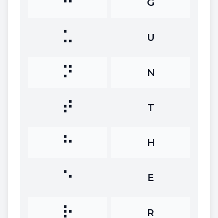
⠛
G
⠥
U
⠝
N
⠞
T
⠓
H
⠑
E
⠗
R