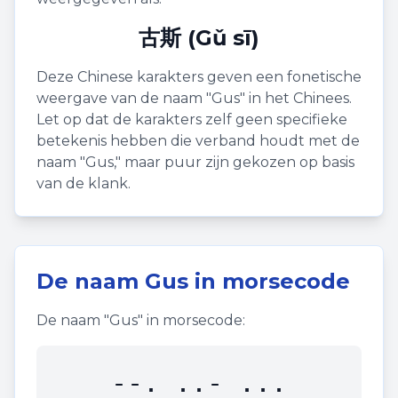
古斯 (Gǔ sī)
Deze Chinese karakters geven een fonetische
weergave van de naam "
Gus
" in het Chinees.
Let op dat de karakters zelf geen specifieke
betekenis hebben die verband houdt met de
naam "
Gus
," maar puur zijn gekozen op basis
van de klank.
De naam
Gus
in morsecode
De naam "
Gus
" in morsecode:
--. ..- ...