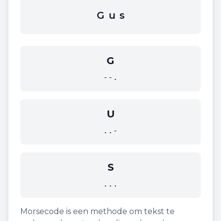
G
u
s
G
--.
U
..-
S
...
Morsecode is een methode om tekst te