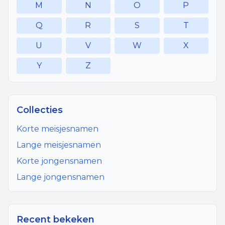
M
N
O
P
Q
R
S
T
U
V
W
X
Y
Z
Collecties
Korte meisjesnamen
Lange meisjesnamen
Korte jongensnamen
Lange jongensnamen
Recent bekeken