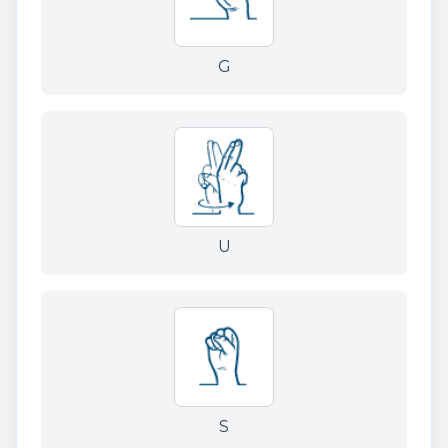
G
U
S