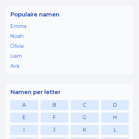
Populaire namen
Emma
Noah
Olivia
Liam
Ava
Namen per letter
A
B
C
D
E
F
G
H
I
J
K
L