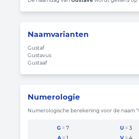
De naamdag van
Gustave
wordt gevierd op 1
Naamvarianten
Gustaf
Gustavus
Gustaaf
Numerologie
Numerologische berekening voor de naam "
G
=
7
U
=
3
A
=
1
V
=
4