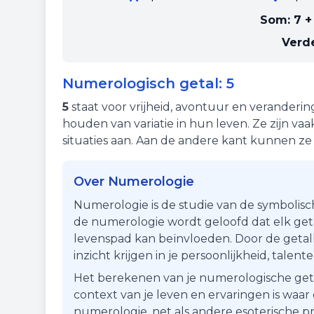
Som:
7 +
Verde
Numerologisch getal:
5
5
staat voor
vrijheid
,
avontuur
en
veranderin
houden van variatie in hun leven. Ze zijn va
situaties aan. Aan de andere kant kunnen z
Over Numerologie
Numerologie is de studie van de symbolisc
de numerologie wordt geloofd dat elk getal
levenspad kan beïnvloeden. Door de getall
inzicht krijgen in je persoonlijkheid, talen
Het berekenen van je numerologische getal i
context van je leven en ervaringen is waa
numerologie, net als andere esoterische pr