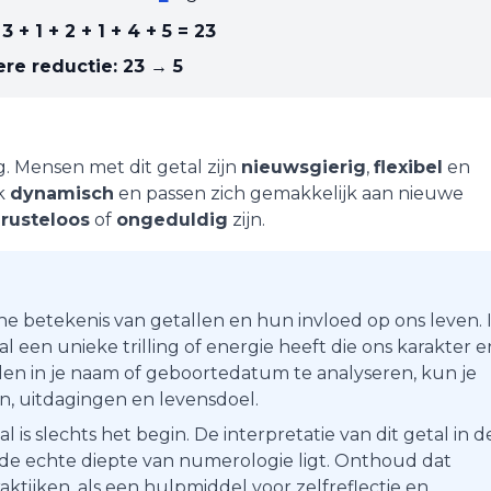
 3 + 1 + 2 + 1 + 4 + 5
=
23
re reductie:
23 → 5
g
. Mensen met dit getal zijn
nieuwsgierig
,
flexibel
en
ak
dynamisch
en passen zich gemakkelijk aan nieuwe
e
rusteloos
of
ongeduldig
zijn.
he betekenis van getallen en hun invloed op ons leven. 
 een unieke trilling of energie heeft die ons karakter e
en in je naam of geboortedatum te analyseren, kun je
ten, uitdagingen en levensdoel.
s slechts het begin. De interpretatie van dit getal in d
r de echte diepte van numerologie ligt. Onthoud dat
aktijken, als een hulpmiddel voor zelfreflectie en