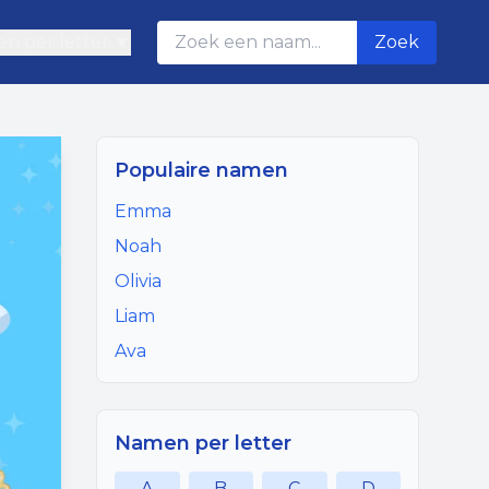
n per letter ▼
Zoek
Populaire namen
Emma
Noah
Olivia
Liam
Ava
Namen per letter
A
B
C
D