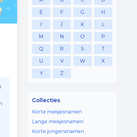
E
F
G
H
I
J
K
L
M
N
O
P
Q
R
S
T
U
V
W
X
Y
Z
n
Collecties
n
Korte meisjesnamen
Lange meisjesnamen
Korte jongensnamen