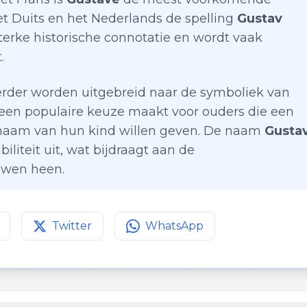
 het Duits en het Nederlands de spelling
Gustav
sterke historische connotatie en wordt vaak
.
rder worden uitgebreid naar de symboliek van
een populaire keuze maakt voor ouders die een
e naam van hun kind willen geven. De naam
Gusta
biliteit uit, wat bijdraagt aan de
uwen heen.
Twitter
WhatsApp
agina op
Deel deze pagina op
Facebook
Deel deze pagina op
Twitter
WhatsApp