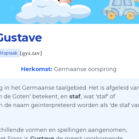
Gustave
[
ɡys.tav
]
itspraak
Herkomst:
Germaanse oorsprong
g in het Germaanse taalgebied. Het is afgeleid va
van de Goten' betekent, en
staf
, wat 'staf' of
an de naam geïnterpreteerd worden als 'de staf va
rschillende vormen en spellingen aangenomen,
het Frans is
Gustave
de meest voorkomende