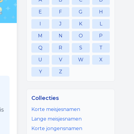
E
F
G
H
I
J
K
L
M
N
O
P
Q
R
S
T
U
V
W
X
Y
Z
Collecties
is
Korte meisjesnamen
Lange meisjesnamen
Korte jongensnamen