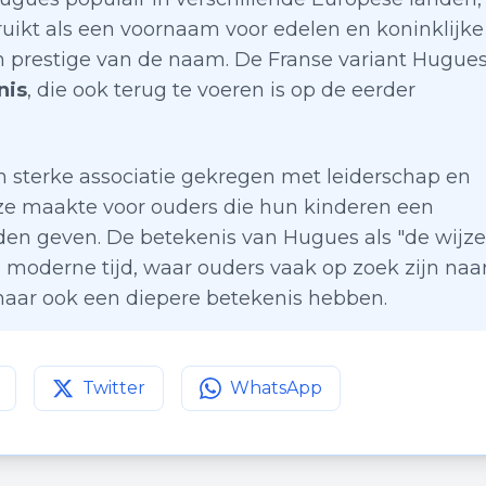
bruikt als een voornaam voor edelen en koninklijke
en prestige van de naam. De Franse variant Hugue
nis
, die ook terug te voeren is op de eerder
 sterke associatie gekregen met leiderschap en
uze maakte voor ouders die hun kinderen een
den geven. De betekenis van Hugues als "de wijze
 de moderne tijd, waar ouders vaak op zoek zijn naa
maar ook een diepere betekenis hebben.
Twitter
WhatsApp
agina op
Deel deze pagina op
Facebook
Deel deze pagina op
Twitter
WhatsApp