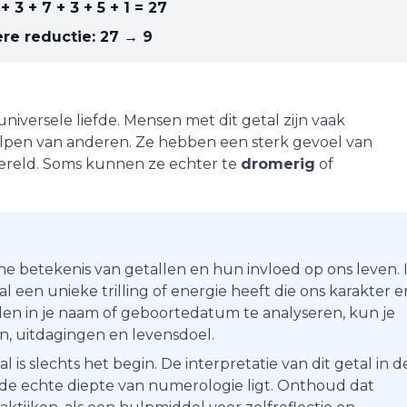
+ 3 + 7 + 3 + 5 + 1
=
27
re reductie:
27 → 9
universele liefde
. Mensen met dit getal zijn vaak
elpen van anderen. Ze hebben een sterk gevoel van
wereld. Soms kunnen ze echter te
dromerig
of
he betekenis van getallen en hun invloed op ons leven. 
 een unieke trilling of energie heeft die ons karakter e
en in je naam of geboortedatum te analyseren, kun je
ten, uitdagingen en levensdoel.
s slechts het begin. De interpretatie van dit getal in d
r de echte diepte van numerologie ligt. Onthoud dat