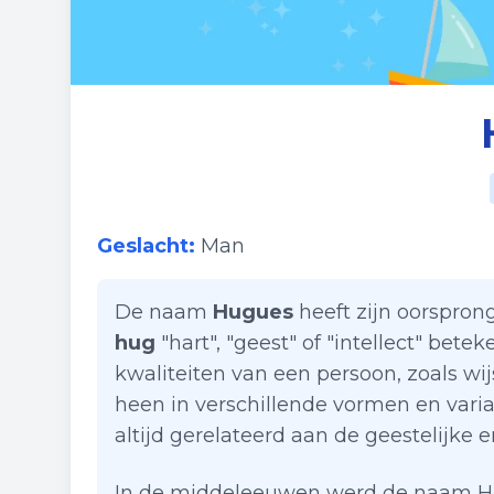
Geslacht:
Man
De naam
Hugues
heeft zijn oorspron
hug
"hart", "geest" of "intellect" bete
kwaliteiten van een persoon, zoals w
heen in verschillende vormen en vari
altijd gerelateerd aan de geestelijke e
In de middeleeuwen werd de naam Hug