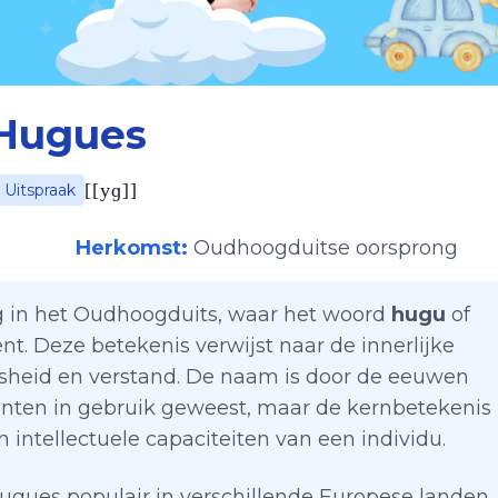
Hugues
[
[yɡ]
]
Uitspraak
Herkomst:
Oudhoogduitse oorsprong
g in het Oudhoogduits, waar het woord
hugu
of
kent. Deze betekenis verwijst naar de innerlijke
ijsheid en verstand. De naam is door de eeuwen
anten in gebruik geweest, maar de kernbetekenis 
n intellectuele capaciteiten van een individu.
ues populair in verschillende Europese landen,