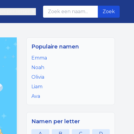
n per letter ▼
Zoek
Populaire namen
Emma
Noah
Olivia
Liam
Ava
Namen per letter
A
B
C
D