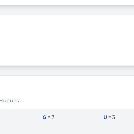
Hugues
":
G
=
7
U
=
3