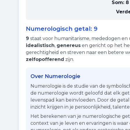
Som:
8 
Verde
Numerologisch getal:
9
9
staat voor
humanitarisme
,
mededogen
en
idealistisch
,
genereus
en gericht op het h
gerechtigheid en streven naar een betere 
zelfopofferend
zijn.
Over Numerologie
Numerologie is de studie van de symbolisc
de numerologie wordt geloofd dat elk getal
levenspad kan beïnvloeden. Door de getall
inzicht krijgen in je persoonlijkheid, talen
Het berekenen van je numerologische getal i
context van je leven en ervaringen is waa