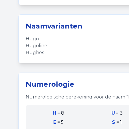
Naamvarianten
Hugo
Hugoline
Hughes
Numerologie
Numerologische berekening voor de naam "
H
=
8
U
=
3
E
=
5
S
=
1