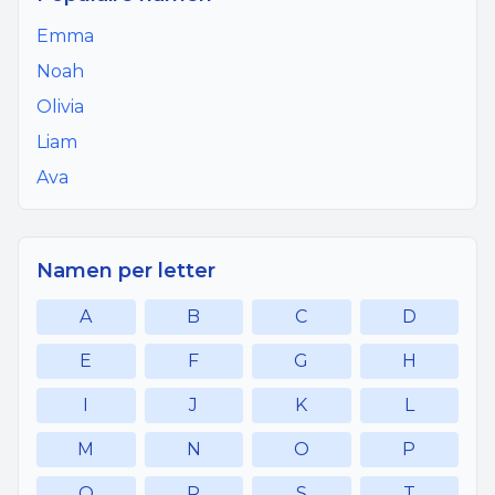
Emma
Noah
Olivia
Liam
Ava
Namen per letter
A
B
C
D
E
F
G
H
I
J
K
L
M
N
O
P
Q
R
S
T