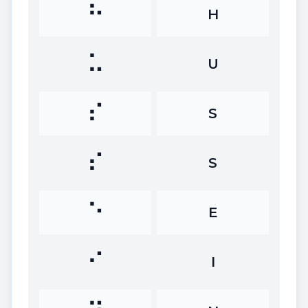
⠓
H
⠥
U
⠎
S
⠎
S
⠑
E
⠊
I