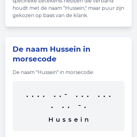
specifieke betekenis hebben die verband
houdt met de naam "
Hussein
," maar puur zijn
gekozen op basis van de klank.
De naam
Hussein
in
morsecode
De naam "
Hussein
" in morsecode:
.... ..- ... ...
. .. -.
H
u
s
s
e
i
n