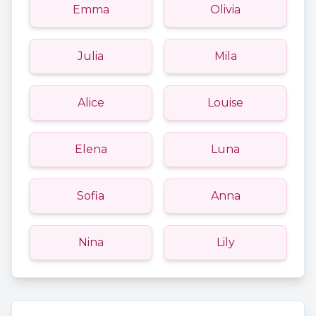
Emma
Olivia
Julia
Mila
Alice
Louise
Elena
Luna
Sofia
Anna
Nina
Lily