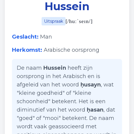
Hussein
[
/huːˈseɪn/
]
Uitspraak
Geslacht:
Man
Herkomst:
Arabische oorsprong
De naam
Hussein
heeft zijn
oorsprong in het Arabisch en is
afgeleid van het woord
ḥusayn
, wat
"kleine goedheid" of "kleine
schoonheid" betekent. Het is een
diminutief van het woord
ḥasan
, dat
"goed" of "mooi" betekent. De naam
wordt vaak geassocieerd met