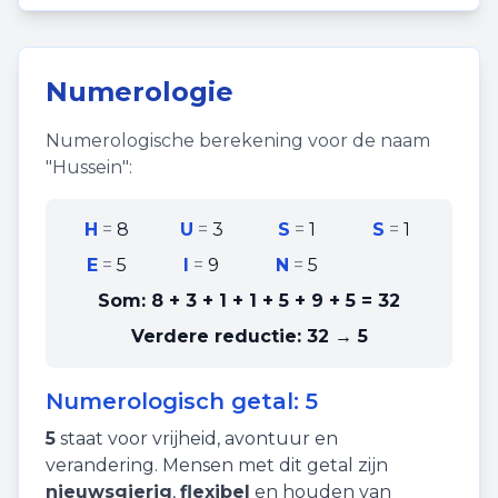
Numerologie
Numerologische berekening voor de naam
"
Hussein
":
H
=
8
U
=
3
S
=
1
S
=
1
E
=
5
I
=
9
N
=
5
Som:
8 + 3 + 1 + 1 + 5 + 9 + 5
=
32
Verdere reductie:
32 → 5
Numerologisch getal:
5
5
staat voor
vrijheid
,
avontuur
en
verandering
. Mensen met dit getal zijn
nieuwsgierig
,
flexibel
en houden van