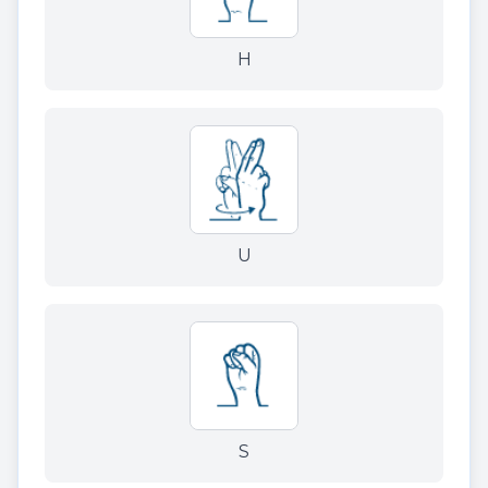
H
U
S