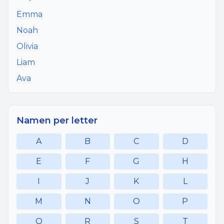
Emma
Noah
Olivia
Liam
Ava
Namen per letter
A
B
C
D
E
F
G
H
I
J
K
L
M
N
O
P
Q
R
S
T