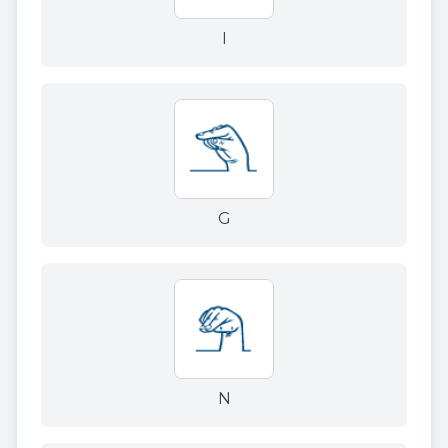
I
G
N