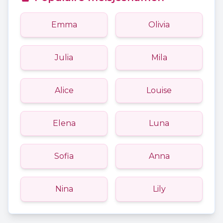
Emma
Olivia
Julia
Mila
Alice
Louise
Elena
Luna
Sofia
Anna
Nina
Lily