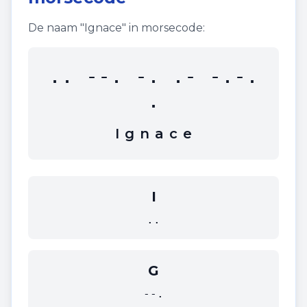
De naam "
Ignace
" in morsecode:
.. --. -. .- -.-.
.
I
g
n
a
c
e
I
..
G
--.