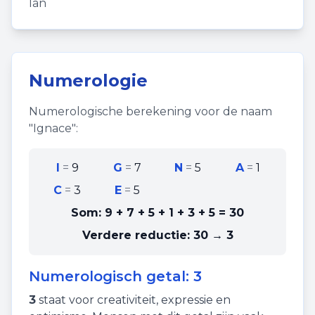
Ian
Numerologie
Numerologische berekening voor de naam
"
Ignace
":
I
=
9
G
=
7
N
=
5
A
=
1
C
=
3
E
=
5
Som:
9 + 7 + 5 + 1 + 3 + 5
=
30
Verdere reductie:
30 → 3
Numerologisch getal:
3
3
staat voor
creativiteit
,
expressie
en