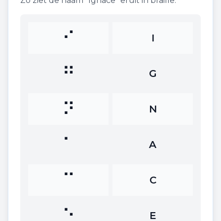
Zo ziet de naam "
Ignace
" eruit in braille:
⠊
I
⠛
G
⠝
N
⠁
A
⠉
C
⠑
E