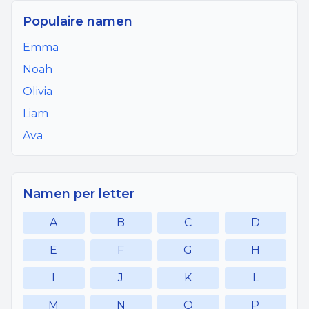
Populaire namen
Emma
Noah
Olivia
Liam
Ava
Namen per letter
A
B
C
D
E
F
G
H
I
J
K
L
M
N
O
P