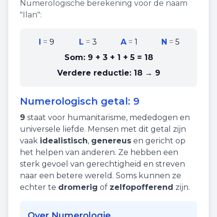
Numerologische berekening voor de naam
"
Ilan
":
I
=
9
L
=
3
A
=
1
N
=
5
Som:
9 + 3 + 1 + 5
=
18
Verdere reductie:
18 → 9
Numerologisch getal:
9
9
staat voor
humanitarisme
,
mededogen
en
universele liefde
. Mensen met dit getal zijn
vaak
idealistisch
,
genereus
en gericht op
het helpen van anderen. Ze hebben een
sterk gevoel van gerechtigheid en streven
naar een betere wereld. Soms kunnen ze
echter te
dromerig
of
zelfopofferend
zijn.
Over Numerologie