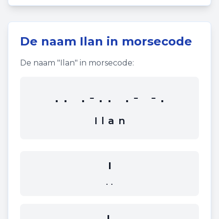
De naam
Ilan
in morsecode
De naam "
Ilan
" in morsecode:
.. .-.. .- -.
I
l
a
n
I
..
L