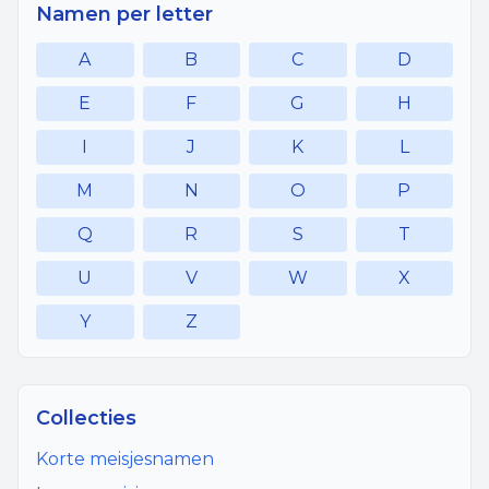
Namen per letter
A
B
C
D
E
F
G
H
I
J
K
L
M
N
O
P
Q
R
S
T
U
V
W
X
Y
Z
Collecties
Korte meisjesnamen