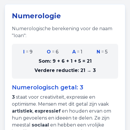
Numerologie
Numerologische berekening voor de naam
"
Ioan
":
I
=
9
O
=
6
A
=
1
N
=
5
Som:
9 + 6 + 1 + 5
=
21
Verdere reductie:
21 → 3
Numerologisch getal:
3
3
staat voor
creativiteit
,
expressie
en
optimisme
. Mensen met dit getal zijn vaak
artistiek
,
expressief
en houden ervan om
hun gevoelens en ideeën te delen. Ze zijn
meestal
sociaal
en hebben een vrolijke