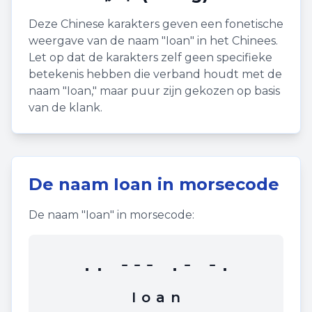
Deze Chinese karakters geven een fonetische
weergave van de naam "
Ioan
" in het Chinees.
Let op dat de karakters zelf geen specifieke
betekenis hebben die verband houdt met de
naam "
Ioan
," maar puur zijn gekozen op basis
van de klank.
De naam
Ioan
in morsecode
De naam "
Ioan
" in morsecode:
.. --- .- -.
I
o
a
n