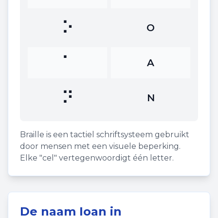
⠕
O
⠁
A
⠝
N
Braille is een tactiel schriftsysteem gebruikt
door mensen met een visuele beperking.
Elke "cel" vertegenwoordigt één letter.
De naam
Ioan
in