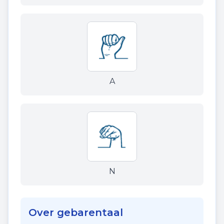
A
N
Over gebarentaal