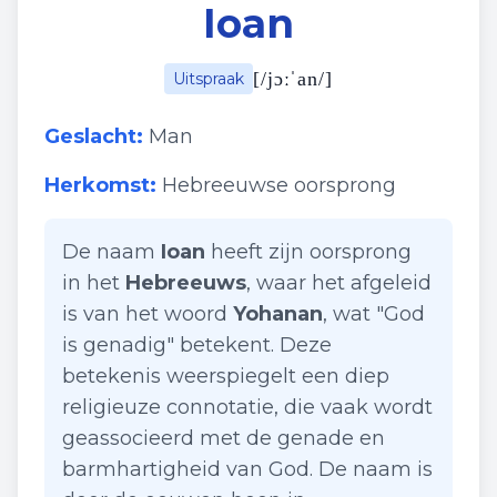
Ioan
[
/jɔːˈan/
]
Uitspraak
Geslacht:
Man
Herkomst:
Hebreeuwse oorsprong
De naam
Ioan
heeft zijn oorsprong
in het
Hebreeuws
, waar het afgeleid
is van het woord
Yohanan
, wat "God
is genadig" betekent. Deze
betekenis weerspiegelt een diep
religieuze connotatie, die vaak wordt
geassocieerd met de genade en
barmhartigheid van God. De naam is