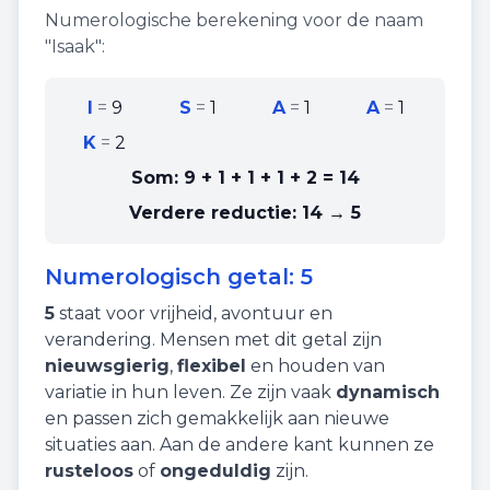
Numerologische berekening voor de naam
"
Isaak
":
I
=
9
S
=
1
A
=
1
A
=
1
K
=
2
Som:
9 + 1 + 1 + 1 + 2
=
14
Verdere reductie:
14 → 5
Numerologisch getal:
5
5
staat voor
vrijheid
,
avontuur
en
verandering
. Mensen met dit getal zijn
nieuwsgierig
,
flexibel
en houden van
variatie in hun leven. Ze zijn vaak
dynamisch
en passen zich gemakkelijk aan nieuwe
situaties aan. Aan de andere kant kunnen ze
rusteloos
of
ongeduldig
zijn.