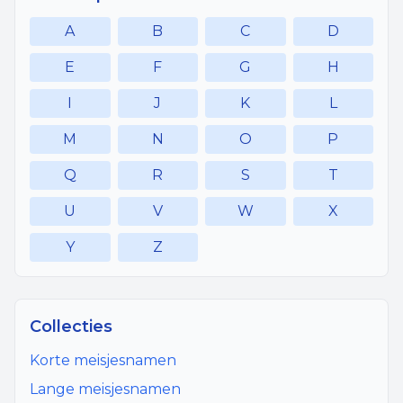
A
B
C
D
E
F
G
H
I
J
K
L
M
N
O
P
Q
R
S
T
U
V
W
X
Y
Z
Collecties
Korte meisjesnamen
Lange meisjesnamen