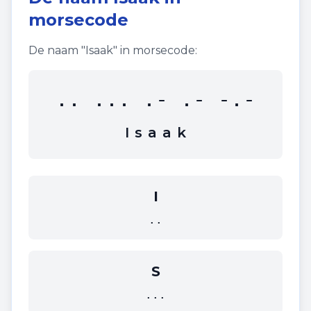
morsecode
De naam "
Isaak
" in morsecode:
.. ... .- .- -.-
I
s
a
a
k
I
..
S
...