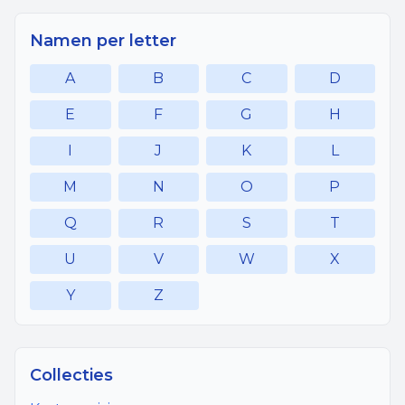
Namen per letter
A
B
C
D
E
F
G
H
I
J
K
L
M
N
O
P
Q
R
S
T
U
V
W
X
Y
Z
Collecties