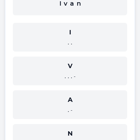
I
v
a
n
I
..
V
...-
A
.-
N