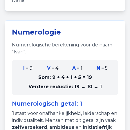
Ivana
Numerologie
Numerologische berekening voor de naam
"
Ivan
":
I
=
9
V
=
4
A
=
1
N
=
5
Som:
9 + 4 + 1 + 5
=
19
Verdere reductie:
19 → 10 → 1
Numerologisch getal:
1
1
staat voor
onafhankelijkheid
,
leiderschap
en
individualiteit
. Mensen met dit getal zijn vaak
zelfverzekerd
,
ambitieus
en
initiatiefrijk
.