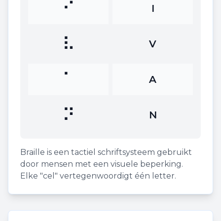
⠊
I
⠧
V
⠁
A
⠝
N
Braille is een tactiel schriftsysteem gebruikt
door mensen met een visuele beperking.
Elke "cel" vertegenwoordigt één letter.