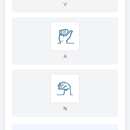
V
A
N