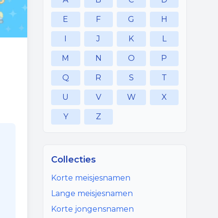
E
F
G
H
I
J
K
L
M
N
O
P
Q
R
S
T
U
V
W
X
Y
Z
Collecties
Korte meisjesnamen
Lange meisjesnamen
Korte jongensnamen