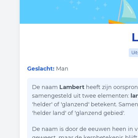
Uit
Geslacht:
Man
De naam
Lambert
heeft zijn oorspron
samengesteld uit twee elementen:
la
'helder' of 'glanzend' betekent. Sam
'helder land' of 'glanzend gebied'.
De naam is door de eeuwen heen in ve
geweest, maar de kernbetekenis blijft