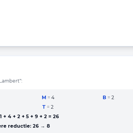
Lambert
":
M
=
4
B
=
2
T
=
2
1 + 4 + 2 + 5 + 9 + 2
=
26
re reductie:
26 → 8