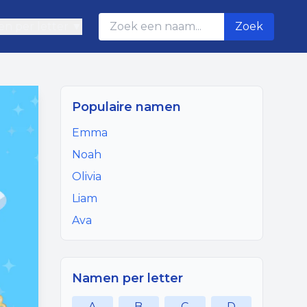
n per letter ▼
Zoek
Populaire namen
Emma
Noah
Olivia
Liam
Ava
Namen per letter
A
B
C
D