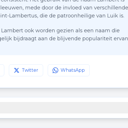
leeuwen, mede door de invloed van verschillend
t-Lambertus, die de patroonheilige van Luik is.
 Lambert ook worden gezien als een naam die
ogelijk bijdraagt aan de blijvende populariteit erva
Twitter
WhatsApp
agina op
Deel deze pagina op
Facebook
Deel deze pagina op
Twitter
WhatsApp