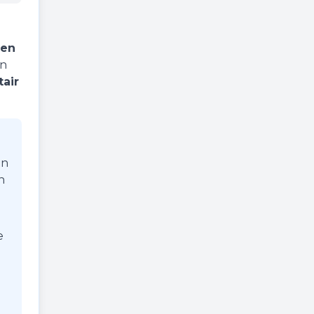
ven
en
tair
In
n
e