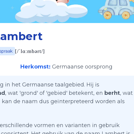
Lambert
[
/ˈlɑːmbərt/
]
spraak
Herkomst:
Germaanse oorsprong
g in het Germaanse taalgebied. Hij is
nd
, wat 'grond' of 'gebied' betekent, en
berht
, wat
en kan de naam dus geïnterpreteerd worden als
rschillende vormen en varianten in gebruik
 consistent. Het gebruik van de naam Lambert is