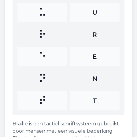
⠥
U
⠗
R
⠑
E
⠝
N
⠞
T
Braille is een tactiel schriftsysteem gebruikt
door mensen met een visuele beperking.