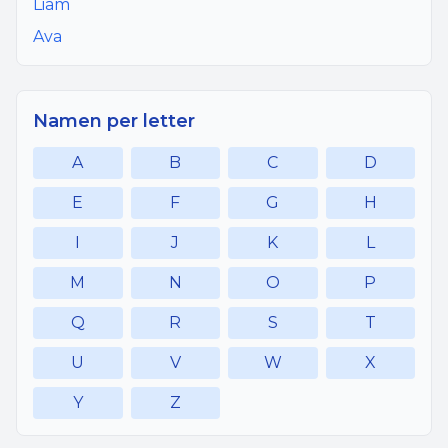
Liam
Ava
Namen per letter
A
B
C
D
E
F
G
H
I
J
K
L
M
N
O
P
Q
R
S
T
U
V
W
X
Y
Z