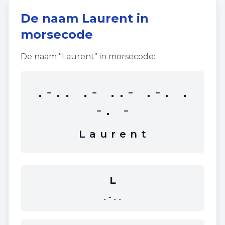
De naam
Laurent
in
morsecode
De naam "
Laurent
" in morsecode:
.-.. .- ..- .-. .
-. -
L
a
u
r
e
n
t
L
.-..