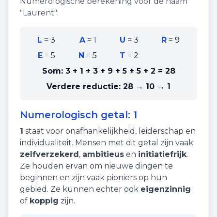
Numerologische berekening voor de naam
"
Laurent
":
L
=
3
A
=
1
U
=
3
R
=
9
E
=
5
N
=
5
T
=
2
Som:
3 + 1 + 3 + 9 + 5 + 5 + 2
=
28
Verdere reductie:
28 → 10 → 1
Numerologisch getal:
1
1
staat voor
onafhankelijkheid
,
leiderschap
en
individualiteit
. Mensen met dit getal zijn vaak
zelfverzekerd
,
ambitieus
en
initiatiefrijk
.
Ze houden ervan om nieuwe dingen te
beginnen en zijn vaak pioniers op hun
gebied. Ze kunnen echter ook
eigenzinnig
of
koppig
zijn.