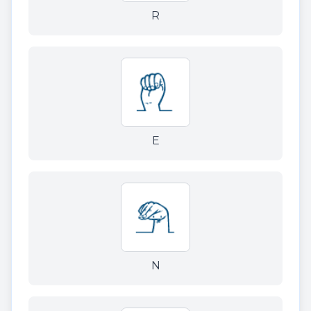
R
E
N