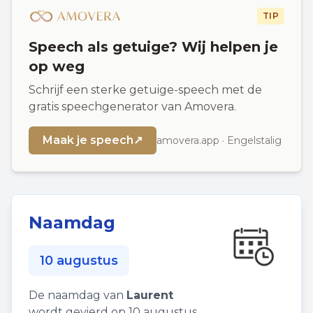
TIP
Speech als getuige? Wij helpen je
op weg
Schrijf een sterke getuige-speech met de
gratis speechgenerator van Amovera.
Maak je speech
↗
amovera.app · Engelstalig
Naamdag
10 augustus
De naamdag van
Laurent
wordt gevierd op 10 augustus.