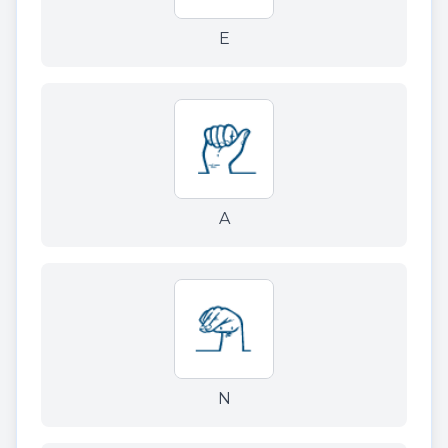
E
A
N