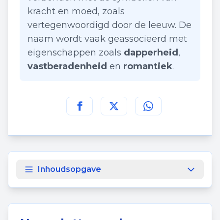
kracht en moed, zoals
vertegenwoordigd door de leeuw. De
naam wordt vaak geassocieerd met
eigenschappen zoals
dapperheid
,
vastberadenheid
en
romantiek
.
Deel deze pagina op
Deel deze pagina op
Deel deze pagina
Facebook
Twitt
Inhoudsopgave