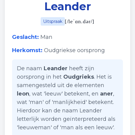
Leander
[
/leˈɑn.dər/
]
Uitspraak
Geslacht:
Man
Herkomst:
Oudgriekse oorsprong
De naam
Leander
heeft zijn
oorsprong in het
Oudgrieks
. Het is
samengesteld uit de elementen
leon
, wat 'leeuw' betekent, en
aner
,
wat 'man' of 'manlijkheid' betekent.
Hierdoor kan de naam Leander
letterlijk worden geïnterpreteerd als
'leeuweman' of 'man als een leeuw'.