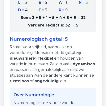
L
=
3
E
=
5
A
=
1
N
=
5
D
=
4
E
=
5
R
=
9
Som:
3 + 5 + 1 + 5 + 4 + 5 + 9
=
32
Verdere reductie:
32 → 5
Numerologisch getal:
5
5
staat voor
vrijheid
,
avontuur
en
verandering
. Mensen met dit getal zijn
nieuwsgierig
,
flexibel
en houden van
variatie in hun leven. Ze zijn vaak
dynamisch
en passen zich gemakkelijk aan nieuwe
situaties aan. Aan de andere kant kunnen ze
rusteloos
of
ongeduldig
zijn.
Over Numerologie
Numerologie is de studie van de