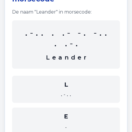
De naam "
Leander
" in morsecode:
.-.. . .- -. -..
. .-.
L
e
a
n
d
e
r
L
.-..
E
.