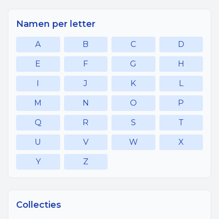
Namen per letter
A
B
C
D
E
F
G
H
I
J
K
L
M
N
O
P
Q
R
S
T
U
V
W
X
Y
Z
Collecties