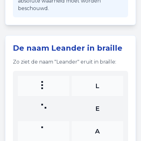
absolute waarheid moet worden
beschouwd.
De naam
Leander
in braille
Zo ziet de naam "
Leander
" eruit in braille:
⠇
L
⠑
E
⠁
A