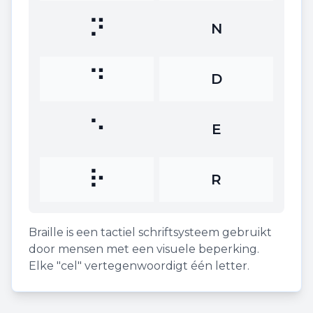
⠝
N
⠙
D
⠑
E
⠗
R
Braille is een tactiel schriftsysteem gebruikt
door mensen met een visuele beperking.
Elke "cel" vertegenwoordigt één letter.