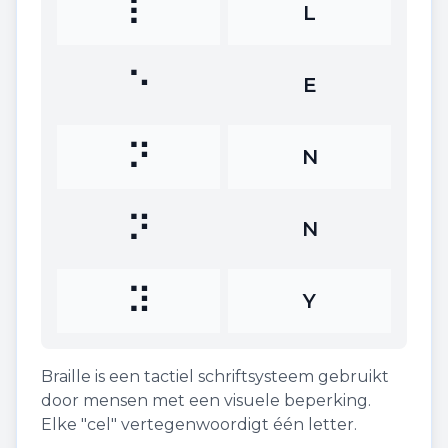
⠇
L
⠑
E
⠝
N
⠝
N
⠽
Y
Braille is een tactiel schriftsysteem gebruikt
door mensen met een visuele beperking.
Elke "cel" vertegenwoordigt één letter.