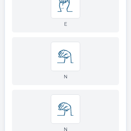
E
N
N