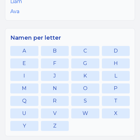
Liam
Ava
Namen per letter
A
B
C
D
E
F
G
H
I
J
K
L
M
N
O
P
Q
R
S
T
U
V
W
X
Y
Z