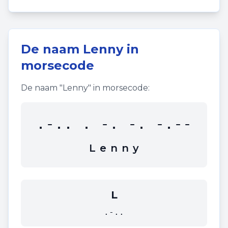
De naam
Lenny
in
morsecode
De naam "
Lenny
" in morsecode:
.-.. . -. -. -.--
L
e
n
n
y
L
.-..