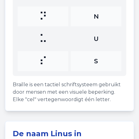
⠝
N
⠥
U
⠎
S
Braille is een tactiel schriftsysteem gebruikt
door mensen met een visuele beperking.
Elke "cel" vertegenwoordigt één letter.
De naam
Linus
in