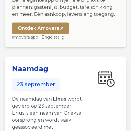
Een elegante app om je hele bruiloft te
plannen: gastenlijst, budget, tafelschikking
en meer. Eén aankoop, levenslang toegang.
Ontdek Amovera
↗
amovera.app · Engelstalig
Naamdag
23 september
De naamdag van
Linus
wordt
gevierd op 23 september.
Linus is een naam van Griekse
oorsprong en wordt vaak
geassocieerd met