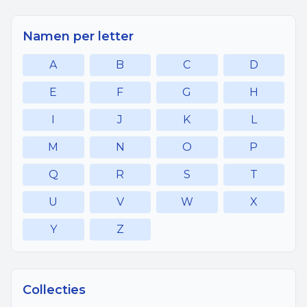
Namen per letter
A
B
C
D
E
F
G
H
I
J
K
L
M
N
O
P
Q
R
S
T
U
V
W
X
Y
Z
Collecties