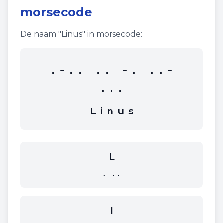
morsecode
De naam "
Linus
" in morsecode:
.-.. .. -. ..-
...
L
i
n
u
s
L
.-..
I