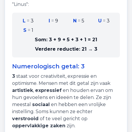
"
Linus
":
L
=
3
I
=
9
N
=
5
U
=
3
S
=
1
Som:
3 + 9 + 5 + 3 + 1
=
21
Verdere reductie:
21 → 3
Numerologisch getal:
3
3
staat voor
creativiteit
,
expressie
en
optimisme
. Mensen met dit getal zijn vaak
artistiek
,
expressief
en houden ervan om
hun gevoelens en ideeën te delen. Ze zijn
meestal
sociaal
en hebben een vrolijke
instelling. Soms kunnen ze echter
verstrooid
of te veel gericht op
oppervlakkige zaken
zijn.