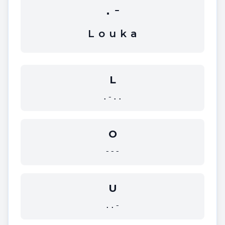
.-
L
o
u
k
a
L
.-..
O
---
U
..-