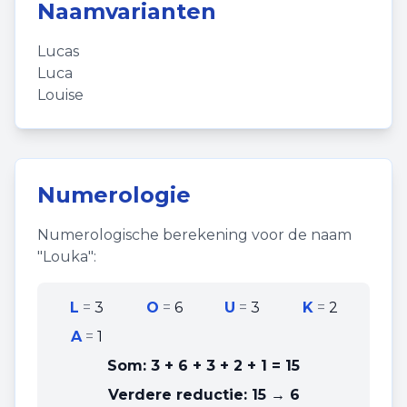
Naamvarianten
Lucas
Luca
Louise
Numerologie
Numerologische berekening voor de naam
"
Louka
":
L
=
3
O
=
6
U
=
3
K
=
2
A
=
1
Som:
3 + 6 + 3 + 2 + 1
=
15
Verdere reductie:
15 → 6