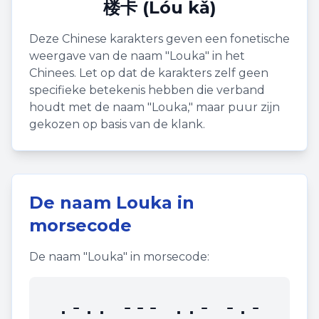
楼卡 (Lóu kǎ)
Deze Chinese karakters geven een fonetische
weergave van de naam "
Louka
" in het
Chinees. Let op dat de karakters zelf geen
specifieke betekenis hebben die verband
houdt met de naam "
Louka
," maar puur zijn
gekozen op basis van de klank.
De naam
Louka
in
morsecode
De naam "
Louka
" in morsecode:
.-.. --- ..- -.-