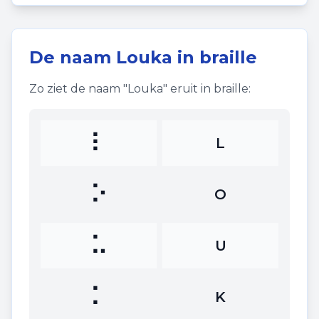
De naam
Louka
in braille
Zo ziet de naam "
Louka
" eruit in braille:
⠇
L
⠕
O
⠥
U
⠅
K