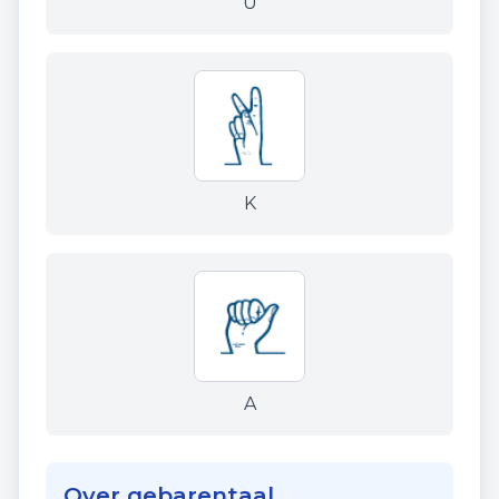
U
K
A
Over gebarentaal