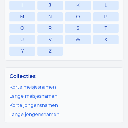
I
J
K
L
M
N
O
P
Q
R
S
T
U
V
W
X
Y
Z
Collecties
Korte meisjesnamen
Lange meisjesnamen
Korte jongensnamen
Lange jongensnamen