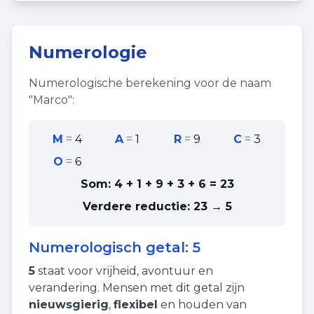
Numerologie
Numerologische berekening voor de naam
"
Marco
":
M
=
4
A
=
1
R
=
9
C
=
3
O
=
6
Som:
4 + 1 + 9 + 3 + 6
=
23
Verdere reductie:
23 → 5
Numerologisch getal:
5
5
staat voor
vrijheid
,
avontuur
en
verandering
. Mensen met dit getal zijn
nieuwsgierig
,
flexibel
en houden van