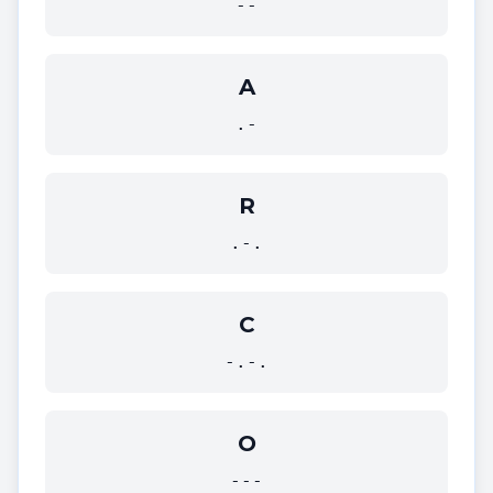
--
A
.-
R
.-.
C
-.-.
O
---