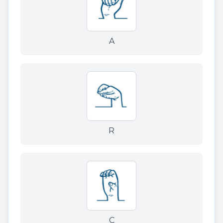
A
R
C