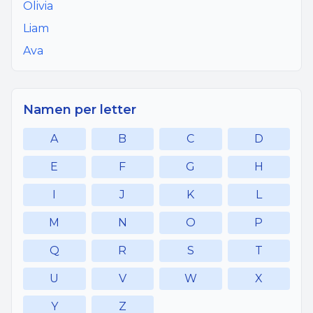
Olivia
Liam
Ava
Namen per letter
A
B
C
D
E
F
G
H
I
J
K
L
M
N
O
P
Q
R
S
T
U
V
W
X
Y
Z