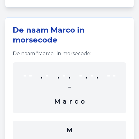
De naam
Marco
in
morsecode
De naam "
Marco
" in morsecode:
-- .- .-. -.-. --
-
M
a
r
c
o
M