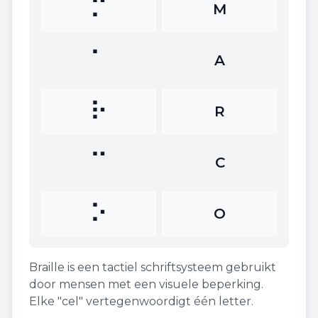
⠍
M
⠁
A
⠗
R
⠉
C
⠕
O
Braille is een tactiel schriftsysteem gebruikt
door mensen met een visuele beperking.
Elke "cel" vertegenwoordigt één letter.