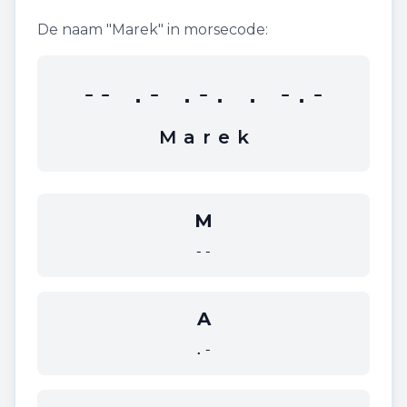
De naam "
Marek
" in morsecode:
-- .- .-. . -.-
M
a
r
e
k
M
--
A
.-