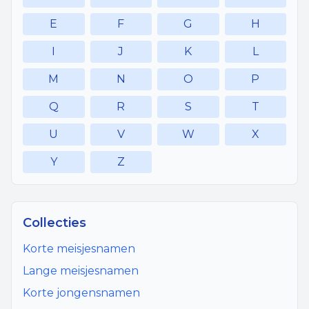
E
F
G
H
I
J
K
L
M
N
O
P
Q
R
S
T
U
V
W
X
Y
Z
Collecties
Korte meisjesnamen
Lange meisjesnamen
Korte jongensnamen