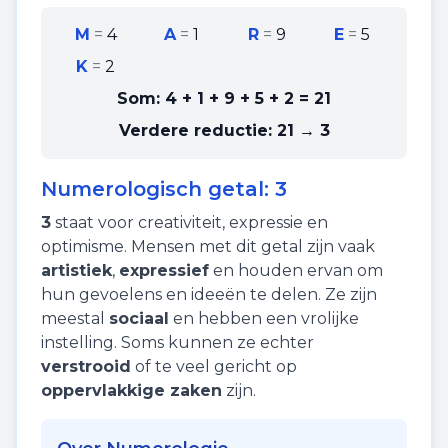
M
=
4
A
=
1
R
=
9
E
=
5
K
=
2
Som:
4 + 1 + 9 + 5 + 2
=
21
Verdere reductie:
21 → 3
Numerologisch getal:
3
3
staat voor
creativiteit
,
expressie
en
optimisme
. Mensen met dit getal zijn vaak
artistiek
,
expressief
en houden ervan om
hun gevoelens en ideeën te delen. Ze zijn
meestal
sociaal
en hebben een vrolijke
instelling. Soms kunnen ze echter
verstrooid
of te veel gericht op
oppervlakkige zaken
zijn.