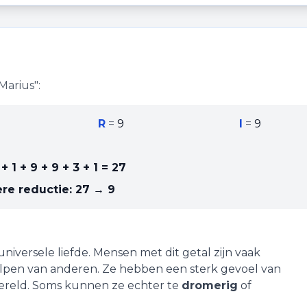
Marius
":
R
=
9
I
=
9
+ 1 + 9 + 9 + 3 + 1
=
27
re reductie:
27 → 9
universele liefde
. Mensen met dit getal zijn vaak
elpen van anderen. Ze hebben een sterk gevoel van
wereld. Soms kunnen ze echter te
dromerig
of