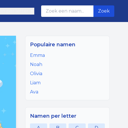
n per letter ▼
Zoek
Populaire namen
Emma
Noah
Olivia
Liam
Ava
Namen per letter
A
B
C
D