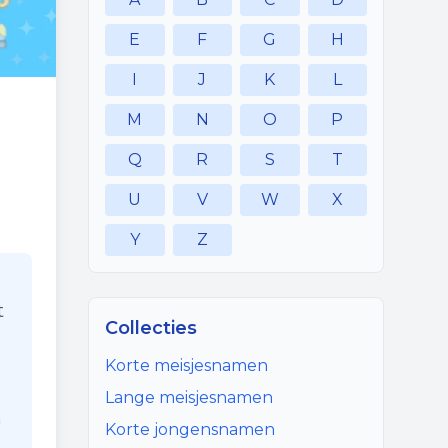
E
F
G
H
I
J
K
L
M
N
O
P
Q
R
S
T
U
V
W
X
Y
Z
t
Collecties
Korte meisjesnamen
Lange meisjesnamen
n
Korte jongensnamen