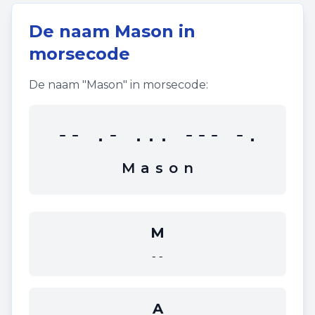
De naam
Mason
in
morsecode
De naam "
Mason
" in morsecode:
-- .- ... --- -.
M
a
s
o
n
M
--
A