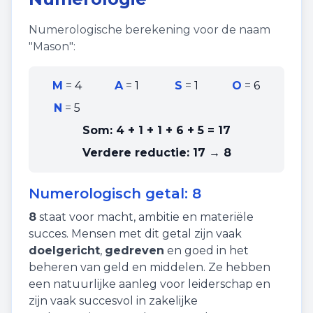
Numerologische berekening voor de naam
"
Mason
":
M
=
4
A
=
1
S
=
1
O
=
6
N
=
5
Som:
4 + 1 + 1 + 6 + 5
=
17
Verdere reductie:
17 → 8
Numerologisch getal:
8
8
staat voor
macht
,
ambitie
en
materiële
succes
. Mensen met dit getal zijn vaak
doelgericht
,
gedreven
en goed in het
beheren van geld en middelen. Ze hebben
een natuurlijke aanleg voor leiderschap en
zijn vaak succesvol in zakelijke