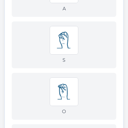
A
S
O