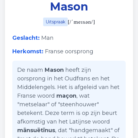
Mason
[
/ˈmeɪsən/
]
Uitspraak
Geslacht:
Man
Herkomst:
Franse oorsprong
De naam
Mason
heeft zijn
oorsprong in het Oudfrans en het
Middelengels. Het is afgeleid van het
Franse woord
maçon
, wat
"metselaar" of "steenhouwer"
betekent. Deze term is op zijn beurt
afkomstig van het Latijnse woord
mānsuētīnus
, dat "handgemaakt" of