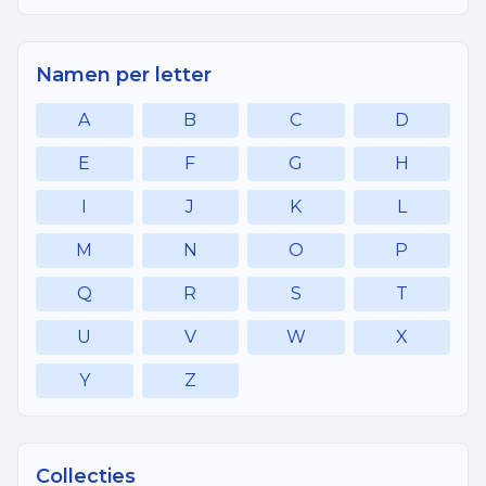
Namen per letter
A
B
C
D
E
F
G
H
I
J
K
L
M
N
O
P
Q
R
S
T
U
V
W
X
Y
Z
Collecties