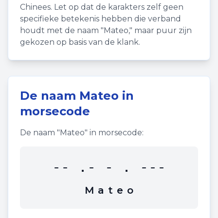
Chinees. Let op dat de karakters zelf geen
specifieke betekenis hebben die verband
houdt met de naam "
Mateo
," maar puur zijn
gekozen op basis van de klank.
De naam
Mateo
in
morsecode
De naam "
Mateo
" in morsecode:
-- .- - . ---
M
a
t
e
o