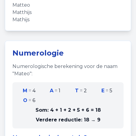
Matteo
Matthijs
Mathijs
Numerologie
Numerologische berekening voor de naam
"
Mateo
":
M
=
4
A
=
1
T
=
2
E
=
5
O
=
6
Som:
4 + 1 + 2 + 5 + 6
=
18
Verdere reductie:
18 → 9