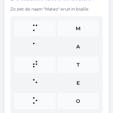
Zo ziet de naam "
Mateo
" eruit in braille:
⠍
M
⠁
A
⠞
T
⠑
E
⠕
O