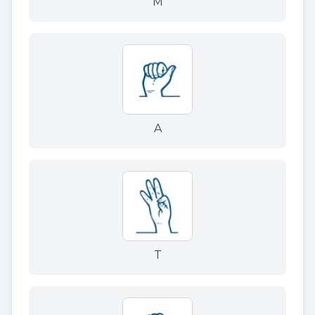
M
A
T