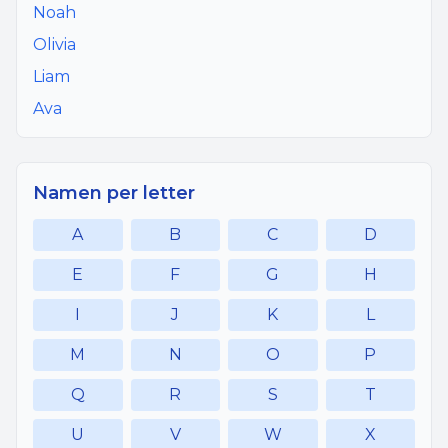
Noah
Olivia
Liam
Ava
Namen per letter
A
B
C
D
E
F
G
H
I
J
K
L
M
N
O
P
Q
R
S
T
U
V
W
X