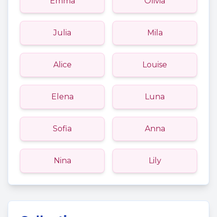
Emma
Olivia
Julia
Mila
Alice
Louise
Elena
Luna
Sofia
Anna
Nina
Lily