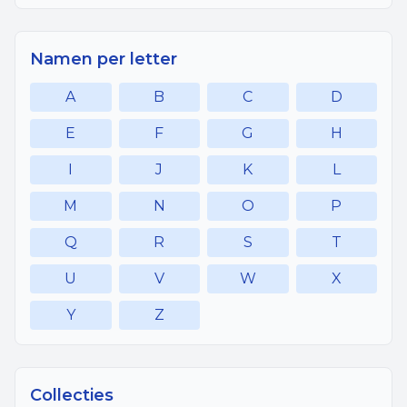
Namen per letter
A
B
C
D
E
F
G
H
I
J
K
L
M
N
O
P
Q
R
S
T
U
V
W
X
Y
Z
Collecties