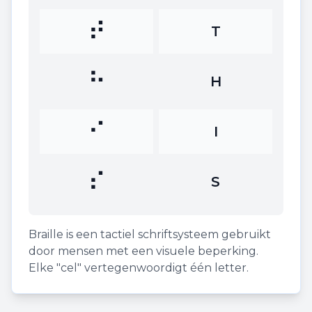
⠞
T
⠓
H
⠊
I
⠎
S
Braille is een tactiel schriftsysteem gebruikt
door mensen met een visuele beperking.
Elke "cel" vertegenwoordigt één letter.