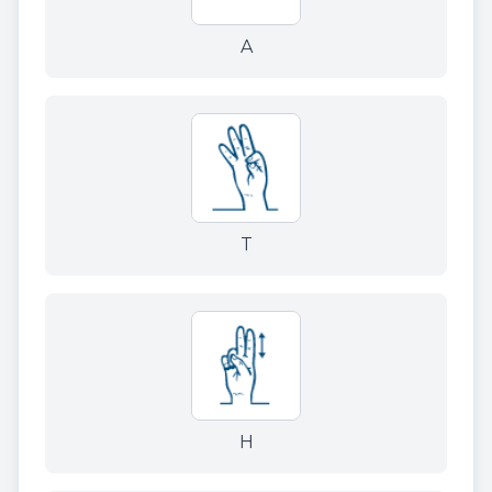
A
T
H