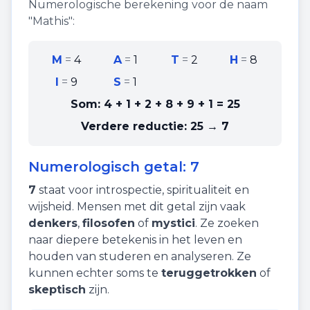
Numerologische berekening voor de naam
"
Mathis
":
M
=
4
A
=
1
T
=
2
H
=
8
I
=
9
S
=
1
Som:
4 + 1 + 2 + 8 + 9 + 1
=
25
Verdere reductie:
25 → 7
Numerologisch getal:
7
7
staat voor
introspectie
,
spiritualiteit
en
wijsheid
. Mensen met dit getal zijn vaak
denkers
,
filosofen
of
mystici
. Ze zoeken
naar diepere betekenis in het leven en
houden van studeren en analyseren. Ze
kunnen echter soms te
teruggetrokken
of
skeptisch
zijn.